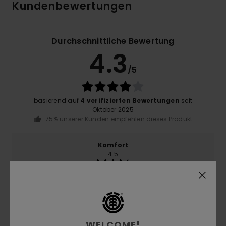
Kundenbewertungen
Durchschnittliche Bewertung
4.3
/5
basierend auf
4 verifizierten Bewertungen
seit
Oktober 2025
75% unserer Kunden empfehlen dieses Produkt
Komfort
4.5
Preis-Leistungs-Verhältnis
3.5
WELCOME!