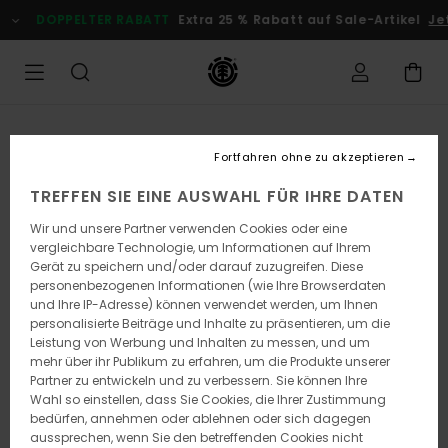
Direkt
DOPPELTER RABATT
Extra 25 % Rabatt auf Sale-Artikel
Jetz
zur
Produktinformation
springen
Fortfahren ohne zu akzeptieren
TREFFEN SIE EINE AUSWAHL FÜR IHRE DATEN
Wir und unsere Partner verwenden Cookies oder eine
vergleichbare Technologie, um Informationen auf Ihrem
Gerät zu speichern und/oder darauf zuzugreifen. Diese
personenbezogenen Informationen (wie Ihre Browserdaten
und Ihre IP-Adresse) können verwendet werden, um Ihnen
personalisierte Beiträge und Inhalte zu präsentieren, um die
Leistung von Werbung und Inhalten zu messen, und um
mehr über ihr Publikum zu erfahren, um die Produkte unserer
Partner zu entwickeln und zu verbessern. Sie können Ihre
Wahl so einstellen, dass Sie Cookies, die Ihrer Zustimmung
bedürfen, annehmen oder ablehnen oder sich dagegen
aussprechen, wenn Sie den betreffenden Cookies nicht