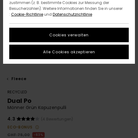
zustimmen (z. B. bestimmte Cookies zur Messung der
Besucherzahlen). Weitere Informationen finden Sie in unserer
:
Cookie-Richtlinie
und
Datenschutzrichtlinie
Cookies verwalten
Alle Cookies akzeptieren
Fleece
RECYCLED
Dual Po
Männer Grün Kapuzenpulli
4.3
(4 Bewertungen)
ECO-BONUS
CHF 75,00
63%