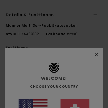
Details & Funktionen
Männer Multi 3er-Pack Skatesocken
Style
ELYAA00182
Farbcode
nms0
Funktionen
Material:
Jacquard-Strickstoff aus recycelter
Baumwolle, Polyester und Elastan
Größe:
7,5 - 12 US
WELCOME!
/ 40 - 46 EU
Logo:
Sich abhebendes Jacquard-Muster und
CHOOSE YOUR COUNTRY
Schriftzug
Andere Features:
Leichte Polsterung
Engmaschiger feuchtigkeitsabweisender