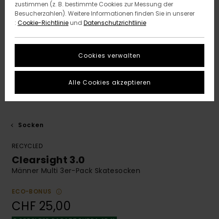
zustimmen (z. B. bestimmte Cookies zur Messung der
Besucherzahlen). Weitere Informationen finden Sie in unserer
:
Cookie-Richtlinie
und
Datenschutzrichtlinie
Cookies verwalten
Alle Cookies akzeptieren
Socken
RECYCLED
Clearsight 3.0
Männer Multi 3er-Pack Skatesocken
ECO-BONUS
CHF 25,00