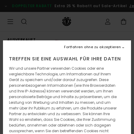
Direkt
DOPPELTER RABATT
Extra 25 % Rabatt auf Sale-Artikel
Jet
zur
Produktinformation
springen
AUSVERKAUFT
Fortfahren ohne zu akzeptieren
TREFFEN SIE EINE AUSWAHL FÜR IHRE DATEN
Wir und unsere Partner verwenden Cookies oder eine
vergleichbare Technologie, um Informationen auf Ihrem
Gerät zu speichern und/oder darauf zuzugreifen. Diese
personenbezogenen Informationen (wie Ihre Browserdaten
und Ihre IP-Adresse) können verwendet werden, um Ihnen
personalisierte Beiträge und Inhalte zu präsentieren, um die
Leistung von Werbung und Inhalten zu messen, und um
mehr über ihr Publikum zu erfahren, um die Produkte unserer
Partner zu entwickeln und zu verbessern. Sie können Ihre
Wahl so einstellen, dass Sie Cookies, die Ihrer Zustimmung
bedürfen, annehmen oder ablehnen oder sich dagegen
aussprechen, wenn Sie den betreffenden Cookies nicht