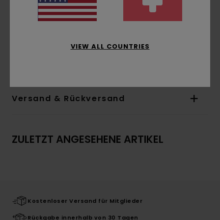
Strick
3 Paare sortiert
Wird nur als Set verkauft
VIEW ALL COUNTRIES
Zusammensetzung
71 % recycelte Baumwolle, 24
% recyceltes Polyester, 4 % Elastodien, 1 % Elastan
Versand & Rückversand
ZULETZT ANGESEHENE ARTIKEL
Kostenloser Versand für Mitglieder
Rückgabe innerhalb von 30 Tagen