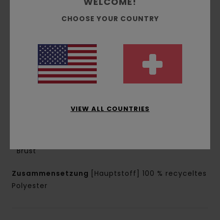
WELCOME!
Imprägnierung [DWR], um trocken zu halten und
vor den Elementen zu schützen
CHOOSE YOUR COUNTRY
Passform:
Regular Fit
Hals:
Stehkragen
Ärmel:
Lange Ärmel
Futter:
Taft-Futter aus 100 % Polyester
Polsterung:
Recycelte Polsterung
Verschluss:
Reißverschluss +
Windabdeckleiste innen
VIEW ALL COUNTRIES
Taschen:
2 Taschen mit Reißverschluss vorne
1 Taschen innen auf der Brust
Logo:
Reflektierender Logo-Druck auf der
Brust
Zusammensetzung
[Hauptstoff] 100 % recyceltes
Polyester