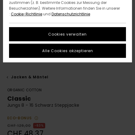
zustimmen (z. B. bestimmte Cookies zur Messung der
Besucherzahlen). Weitere Informationen finden Sie in unserer
:
Cookie-Richtlinie
und
Datenschutzrichtlinie
Cookies verwalten
Alle Cookies akzeptieren
Jacken & Mäntel
ORGANIC COTTON
Classic
Jungs 8 - 16 Schwarz Steppjacke
ECO-BONUS
CHF 129,00
63%
CHF 48,37