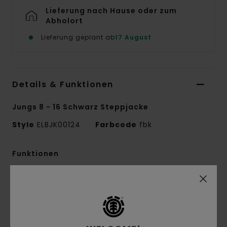
Lieferung nach Hause oder zum
Abholort
Lieferung geplant ab
17 August
Details & Funktionen
Jungs 8 - 16 Schwarz Steppjacke
Style
ELBJK00124
Farbcode
fbk
Funktionen
Kollektion:
Mainline-Kollektion
Material:
Leinwandgewebe aus 100 %
recyceltem Polyester [95 g/m2]
Imprägnierung:
Dauerhaft wasserabweisende