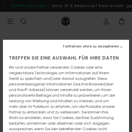
Direkt
DOPPELTER RABATT
Extra 25 % Rabatt auf Sale-Artikel
Jetz
zur
Produktinformation
springen
Fortfahren ohne zu akzeptieren
TREFFEN SIE EINE AUSWAHL FÜR IHRE DATEN
Wir und unsere Partner verwenden Cookies oder eine
vergleichbare Technologie, um Informationen auf Ihrem
Gerät zu speichern und/oder darauf zuzugreifen. Diese
personenbezogenen Informationen (wie Ihre Browserdaten
und Ihre IP-Adresse) können verwendet werden, um Ihnen
personalisierte Beiträge und Inhalte zu präsentieren, um die
Leistung von Werbung und Inhalten zu messen, und um
mehr über ihr Publikum zu erfahren, um die Produkte unserer
Partner zu entwickeln und zu verbessern. Sie können Ihre
Wahl so einstellen, dass Sie Cookies, die Ihrer Zustimmung
bedürfen, annehmen oder ablehnen oder sich dagegen
aussprechen, wenn Sie den betreffenden Cookies nicht