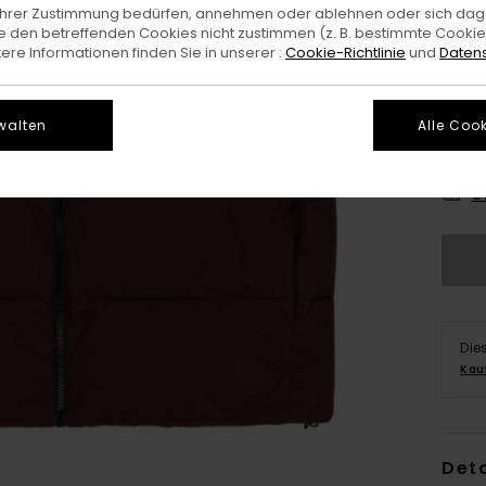
e Ihrer Zustimmung bedürfen, annehmen oder ablehnen oder sich da
 den betreffenden Cookies nicht zustimmen (z. B. bestimmte Cooki
re Informationen finden Sie in unserer :
Cookie-Richtlinie
und
Datens
walten
Alle Cook
X
G
Die
Kau
Deta