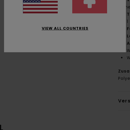
inn
T
1
VIEW ALL COUNTRIES
F
L
A
W
W
Zus
Polye
Ver
L