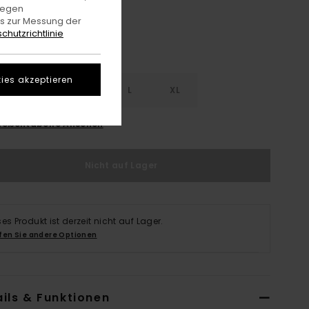
gegen
es zur Messung der
chutzrichtlinie
ies akzeptieren
S
S
M
L
XL
rößentabelle Ansehen
Nicht auf Lager
ses Produkt ist derzeit nicht auf Lager.
fen Sie andere Optionen
ils & Funktionen