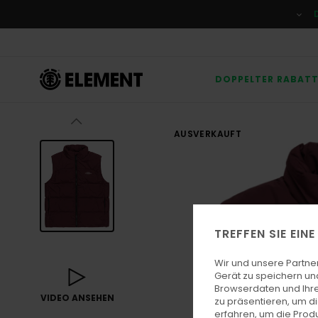
Direkt
zur
Produktinformation
springen
DOPPELTER RABAT
AUSVERKAUFT
TREFFEN SIE EIN
Wir und unsere Partne
Gerät zu speichern un
Browserdaten und Ihre
VIDEO ANSEHEN
zu präsentieren, um d
erfahren, um die Produ