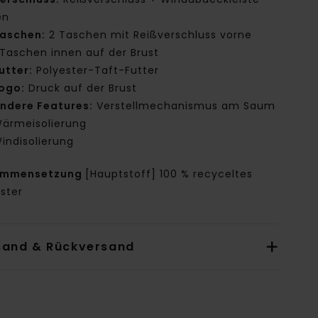
en
aschen:
2 Taschen mit Reißverschluss vorne
 Taschen innen auf der Brust
utter:
Polyester-Taft-Futter
ogo:
Druck auf der Brust
ndere Features:
Verstellmechanismus am Saum
ärmeisolierung
indisolierung
ammensetzung
[Hauptstoff] 100 % recyceltes
ster
sand & Rückversand