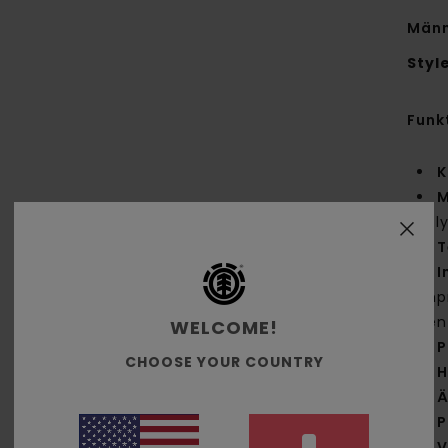
Männ
Styl
Funk
K
M
Pol
T
I
Imp
den
WELCOME!
P
CHOOSE YOUR COUNTRY
H
Ä
P
V