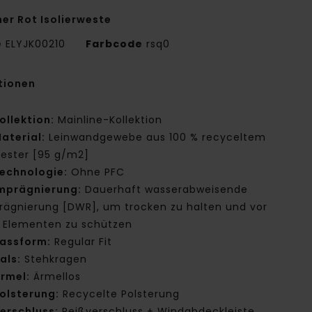
er Rot Isolierweste
e
ELYJK00210
Farbcode
rsq0
tionen
ollektion:
Mainline-Kollektion
aterial:
Leinwandgewebe aus 100 % recyceltem
yester [95 g/m2]
echnologie:
Ohne PFC
mprägnierung:
Dauerhaft wasserabweisende
rägnierung [DWR], um trocken zu halten und vor
 Elementen zu schützen
assform:
Regular Fit
als:
Stehkragen
rmel:
Ärmellos
olsterung:
Recycelte Polsterung
erschluss:
Reißverschluss + Windabdeckleiste