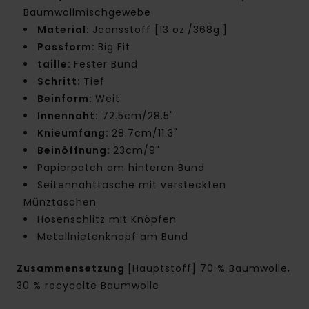
Baumwollmischgewebe
Material:
Jeansstoff [13 oz./368g.]
Passform:
Big Fit
taille:
Fester Bund
Schritt:
Tief
Beinform:
Weit
Innennaht:
72.5cm/28.5"
Knieumfang:
28.7cm/11.3"
Beinöffnung:
23cm/9"
Papierpatch am hinteren Bund
Seitennahttasche mit versteckten
Münztaschen
Hosenschlitz mit Knöpfen
Metallnietenknopf am Bund
Zusammensetzung
[Hauptstoff] 70 % Baumwolle,
30 % recycelte Baumwolle