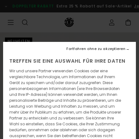
Direkt
DOPPELTER RABATT
Extra 25 % Rabatt auf Sale-Artikel
Je
zur
Produktinformation
springen
NEUHEITEN
Fortfahren ohne zu akzeptieren
TREFFEN SIE EINE AUSWAHL FÜR IHRE DATEN
Wir und unsere Partner verwenden Cookies oder eine
vergleichbare Technologie, um Informationen auf Ihrem
Gerät zu speichern und/oder darauf zuzugreifen. Diese
personenbezogenen Informationen (wie Ihre Browserdaten
und Ihre IP-Adresse) können verwendet werden, um Ihnen
personalisierte Beiträge und Inhalte zu präsentieren, um die
Leistung von Werbung und Inhalten zu messen, und um
mehr über ihr Publikum zu erfahren, um die Produkte unserer
Partner zu entwickeln und zu verbessern. Sie können Ihre
Wahl so einstellen, dass Sie Cookies, die Ihrer Zustimmung
bedürfen, annehmen oder ablehnen oder sich dagegen
aussprechen, wenn Sie den betreffenden Cookies nicht