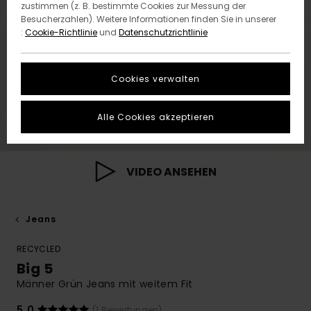
zustimmen (z. B. bestimmte Cookies zur Messung der
Besucherzahlen). Weitere Informationen finden Sie in unserer
:
Cookie-Richtlinie
und
Datenschutzrichtlinie
Cookies verwalten
Alle Cookies akzeptieren
VIDEO ANSEHEN
Jeans
RECYCLED
Big 5
Männer Grün Jeans mit weitem Fit
5.0
(1 Bewertungen)