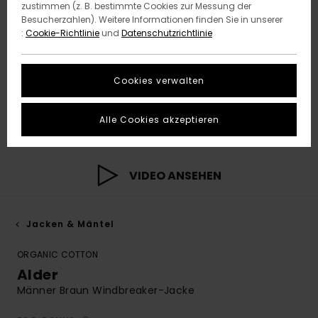
zustimmen (z. B. bestimmte Cookies zur Messung der
Besucherzahlen). Weitere Informationen finden Sie in unserer
:
Cookie-Richtlinie
und
Datenschutzrichtlinie
Cookies verwalten
Alle Cookies akzeptieren
VIDEO ANSEHEN
Jacken & Mäntel
ORGANIC COTTON
Alder
Männer Braun Windbreaker-Jacke