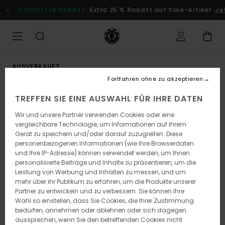
Direkt
DOPPELTER RABATT
Extra 25 % Rabatt auf Sale-Artikel
Jetz
zur
Produktinformation
springen
AUSVERKAUFT
Fortfahren ohne zu akzeptieren
TREFFEN SIE EINE AUSWAHL FÜR IHRE DATEN
Wir und unsere Partner verwenden Cookies oder eine
vergleichbare Technologie, um Informationen auf Ihrem
Gerät zu speichern und/oder darauf zuzugreifen. Diese
personenbezogenen Informationen (wie Ihre Browserdaten
und Ihre IP-Adresse) können verwendet werden, um Ihnen
personalisierte Beiträge und Inhalte zu präsentieren, um die
Leistung von Werbung und Inhalten zu messen, und um
mehr über ihr Publikum zu erfahren, um die Produkte unserer
Partner zu entwickeln und zu verbessern. Sie können Ihre
Wahl so einstellen, dass Sie Cookies, die Ihrer Zustimmung
bedürfen, annehmen oder ablehnen oder sich dagegen
aussprechen, wenn Sie den betreffenden Cookies nicht