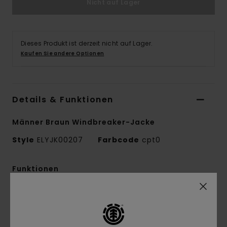
Nicht auf Lager
Dieses Produkt ist derzeit nicht auf Lager.
Kaufen Sie andere Optionen
Details & Funktionen
Männer Braun Windbreaker-Jacke
Style
ELYJK00207
Farbcode
cpt0
Funktionen
Kollektion:
Mainline-Kollektion
Material:
Canvas-Stoff aus 65 % recyceltem
Polyester und 35 % Baumwolle [215 g/m2]