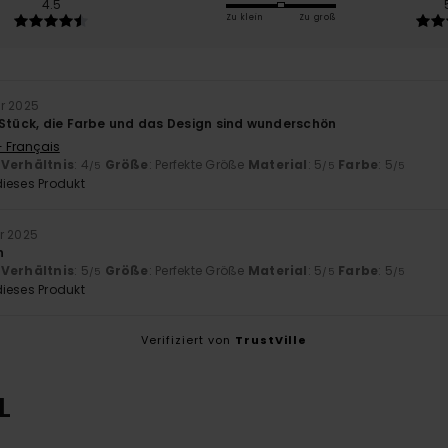
4.5
Zu klein
Zu groß
r 2025
 Stück, die Farbe und das Design sind wunderschön
- Français
-Verhältnis
: 4
Größe
: Perfekte Größe
Material
: 5
Farbe
: 5
/5
/5
/5
ieses Produkt
r 2025
n
-Verhältnis
: 5
Größe
: Perfekte Größe
Material
: 5
Farbe
: 5
/5
/5
/5
ieses Produkt
Verifiziert von
TrustVille
L