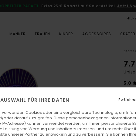
DOPPELTER RABATT
Extra 25 % Rabatt auf Sale-Artikel
Jetzt Sp
HILF
T
MÄNNER
FRAUEN
KINDER
ACCESSOIRES
SKATE
Starts
7.
Unise
5.0
CHF
E AUSWAHL FÜR IHRE DATEN
Fortfahre
Farb
r verwenden Cookies oder eine vergleichbare Technologie, um Info
d/oder darauf zuzugreifen. Diese personenbezogenen Informationen
 IP-Adresse) können verwendet werden, um Ihnen personalisierte Be
ie Leistung von Werbung und Inhalten zu messen, und um mehr über i
kte unserer Partner zu entwickeln und zu verbessern. Sie können Ihre