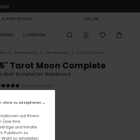
aren
E & KONTAKTIERE
GESCHENKKARTE
CHE / DE
SHOPS
BOARDS
LOOKBOOK
eite
Skateboards
Skateboards
Komplettboards
75" Tarot Moon Complete
x Multi Komplettes Skateboard
(2 Bewertungen)
 119,00
n ohne zu akzeptieren
Assorted
e
rmationen auf Ihrem
 (wie Ihre
iträge und Inhalte
hr Publikum zu
 Wahl so einstellen,