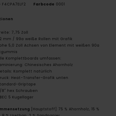
e
F4CPA7ELF2
Farbcode
0001
tionen
reite: 7,75 Zoll
2 mm / 99a weiße Rollen mit Grafik
ohe 5,0 Zoll Achsen von Element mit weißen 90a
kgummis
lle Komplettboards umfassen:
aminierung: Chinesisches Ahornholz
etails: Komplett natürlich
ruck: Heat-Transfer-Grafik unten
tandard-Griptape
/8" hex Schrauben
BEC 5 Kugellager
ammensetzung
[Hauptstoff] 75 % Ahornholz, 15 %
, 8 % Urethan, 2 % Sandpapier