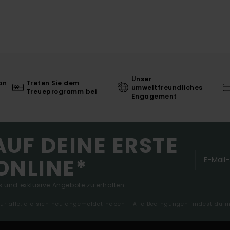
Unser
on
Treten Sie dem
umweltfreundliches
Treueprogramm bei
Engagement
AUF DEINE ERSTE
ONLINE*
 und exklusive Angebote zu erhalten.
 für alle, die sich neu angemeldet haben - Alle Bedingungen findest du 