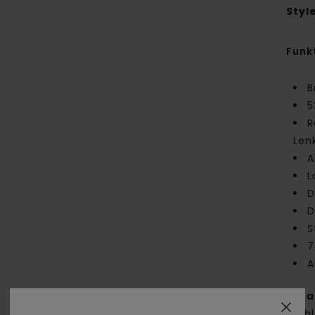
Styl
Funk
B
5
R
Len
A
L
D
D
S
7
A
Zus
Stahl