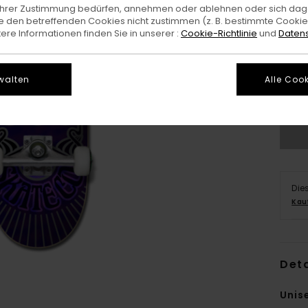
e Ihrer Zustimmung bedürfen, annehmen oder ablehnen oder sich da
 den betreffenden Cookies nicht zustimmen (z. B. bestimmte Cooki
re Informationen finden Sie in unserer :
Cookie-Richtlinie
und
Datens
walten
Alle Cook
G
Die
Kau
Deta
Unis