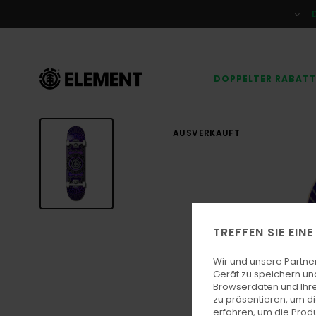
Direkt
zur
Produktinformation
springen
DOPPELTER RABAT
AUSVERKAUFT
TREFFEN SIE EIN
Wir und unsere Partne
Gerät zu speichern un
Browserdaten und Ihre
zu präsentieren, um d
erfahren, um die Produ