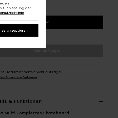
gegen
es zur Messung der
chutzrichtlinie
1SZ
ies akzeptieren
rößentabelle Ansehen
Nicht auf Lager
ses Produkt ist derzeit nicht auf Lager.
fen Sie andere Optionen
ils & Funktionen
ex Multi Komplettes Skateboard