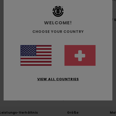
Ver
WELCOME!
CHOOSE YOUR COUNTRY
Durchschnittliche Bewertung
5.0
/5
VIEW ALL COUNTRIES
basierend auf
2 verifizierten Bewertungen
seit November 2025
100% unserer Kunden empfehlen dieses Produkt
-Leistungs-Verhältnis
Größe
Mat