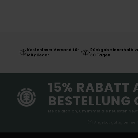
Kostenloser Versand für
Rückgabe innerhalb v
Mitglieder
30 Tagen
15% RABATT 
BESTELLUNG 
Melde dich an, um immer die neuesten News
(*) Angebot gültig online