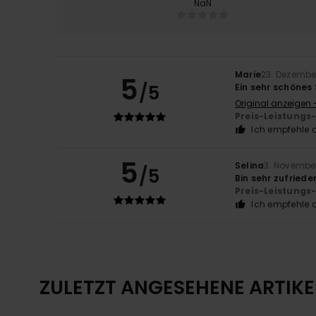
NaN
Marie
23. Dezembe
5
/5
Ein sehr schönes
Original anzeigen 
Preis-Leistungs
Ich empfehle d
5
Selina
3. Novembe
/5
Bin sehr zufriede
Preis-Leistungs
Ich empfehle d
ZULETZT ANGESEHENE ARTIKE