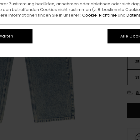
e Ihrer Zustimmung bedürfen, annehmen oder ablehnen oder sich da
 den betreffenden Cookies nicht zustimmen (z. B. bestimmte Cooki
Farb
re Informationen finden Sie in unserer :
Cookie-Richtlinie
und
Datens
walten
Alle Cook
25
31
G