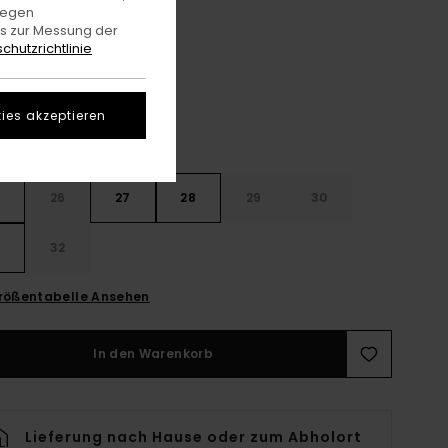
gegen
es zur Messung der
Blue Tint
e
chutzrichtlinie
ies akzeptieren
26
27
28
29
30
32
rößentabelle Ansehen
In den Warenkorb
Lieferung nach Hause oder zum Abholort