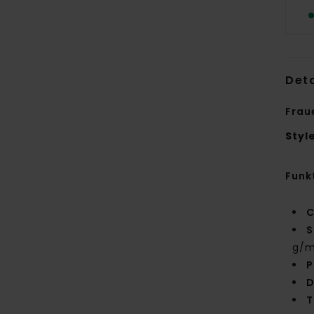
Deta
Frau
Styl
Funk
C
S
g/m
P
D
T