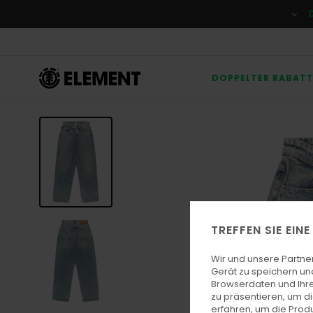
Direkt
zur
Produktinformation
springen
DOPPELTER RABAT
TREFFEN SIE EIN
Wir und unsere Partne
Gerät zu speichern un
Browserdaten und Ihre
zu präsentieren, um d
erfahren, um die Produ