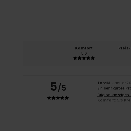
Komfort
Preis
5.0
5
Tara
14. Januar 2
/5
Ein sehr gutes P
Original anzeigen 
Komfort
: 5
Pre
/5