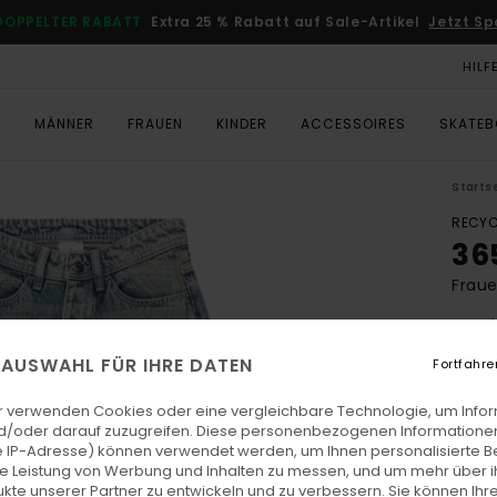
DOPPELTER RABATT
Extra 25 % Rabatt auf Sale-Artikel
Jetzt Sp
HILF
T
MÄNNER
FRAUEN
KINDER
ACCESSOIRES
SKATE
Starts
RECYC
36
Fraue
5.0
ECO-
E AUSWAHL FÜR IHRE DATEN
Fortfahre
CHF 9
CH
r verwenden Cookies oder eine vergleichbare Technologie, um Info
d/oder darauf zuzugreifen. Diese personenbezogenen Informationen
SALE
 IP-Adresse) können verwendet werden, um Ihnen personalisierte Be
ie Leistung von Werbung und Inhalten zu messen, und um mehr über i
DOPPE
kte unserer Partner zu entwickeln und zu verbessern. Sie können Ihre