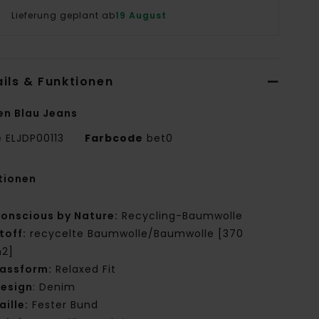
Lieferung geplant ab
19 August
ils & Funktionen
en Blau Jeans
e
ELJDP00113
Farbcode
bet0
tionen
onscious by Nature:
Recycling-Baumwolle
toff:
recycelte Baumwolle/Baumwolle [370
2]
assform:
Relaxed Fit
esign
: Denim
aille:
Fester Bund