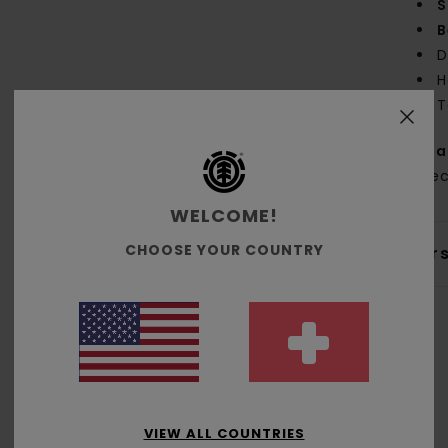
S
B
D
H
T
Zus
% re
WELCOME!
CHOOSE YOUR COUNTRY
Ver
Durchschnittliche Bewertung
VIEW ALL COUNTRIES