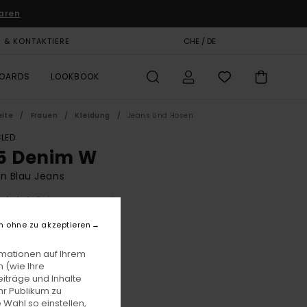
aren
E & KONTAKTIERE
GESCHENKKARTE
CHE / DE
SHOPS
BOARDS
LOOKBOOK
eite
Frauen
Kleidung
Jeans Und Hosen
LED
5 Denim W
n Blau Jeans
(1 Bewertungen)
BONUS
n ohne zu akzeptieren
9,00
55%
F 44,55
rmationen auf Ihrem
 (wie Ihre
iträge und Inhalte
hr Publikum zu
LTER RABATT EXTRA 25 %
 Wahl so einstellen,