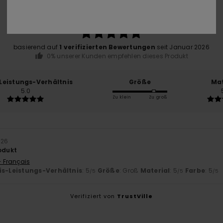
5.0
/5
basierend auf
1 verifizierten Bewertungen
seit Januar 2026
0% unserer Kunden empfehlen dieses Produkt
-Leistungs-Verhältnis
Größe
Mat
5.0
Zu klein
Zu groß
026
rodukt
- Français
is-Leistungs-Verhältnis
: 5
Größe
: Groß
Material
: 5
Farbe
: 5
/5
/5
/5
Verifiziert von
TrustVille