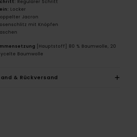
chritt:
Regulärer Schritt
ein:
Locker
oppelter Jacron
osenschlitz mit Knöpfen
aschen
ammensetzung
[Hauptstoff] 80 % Baumwolle, 20
cycelte Baumwolle
sand & Rückversand