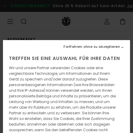
Direkt
DOPPELTER RABATT
Extra 25 % Rabatt auf Sale-Artikel
Jetz
zur
Produktinformation
springen
AUSVERKAUFT
Fortfahren ohne zu akzeptieren
TREFFEN SIE EINE AUSWAHL FÜR IHRE DATEN
Wir und unsere Partner verwenden Cookies oder eine
vergleichbare Technologie, um Informationen auf Ihrem
Gerät zu speichern und/oder darauf zuzugreifen. Diese
personenbezogenen Informationen (wie Ihre Browserdaten
und Ihre IP-Adresse) können verwendet werden, um Ihnen
personalisierte Beiträge und Inhalte zu präsentieren, um die
Leistung von Werbung und Inhalten zu messen, und um
mehr über ihr Publikum zu erfahren, um die Produkte unserer
Partner zu entwickeln und zu verbessern. Sie können Ihre
Wahl so einstellen, dass Sie Cookies, die Ihrer Zustimmung
bedürfen, annehmen oder ablehnen oder sich dagegen
aussprechen, wenn Sie den betreffenden Cookies nicht