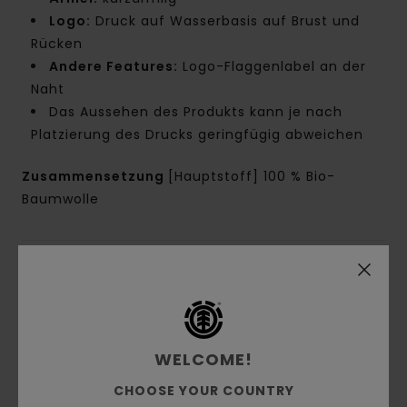
Logo:
Druck auf Wasserbasis auf Brust und
Rücken
Andere Features:
Logo-Flaggenlabel an der
Naht
Das Aussehen des Produkts kann je nach
Platzierung des Drucks geringfügig abweichen
Zusammensetzung
[Hauptstoff] 100 % Bio-
Baumwolle
Versand & Rückversand
Kundenbewertungen
WELCOME!
CHOOSE YOUR COUNTRY