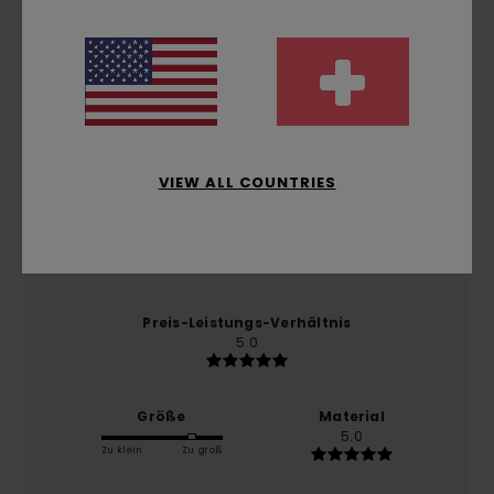
Durchschnittliche Bewertung
5.0
/5
basierend auf
1 verifizierten Bewertungen
seit
Oktober 2025
0% unserer Kunden empfehlen dieses Produkt
VIEW ALL COUNTRIES
Komfort
5.0
Preis-Leistungs-Verhältnis
5.0
Größe
Material
5.0
Zu klein
Zu groß