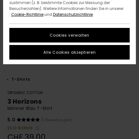
zustimmen (z. B. bestimmte Cookies zur Messung der
Besucherzahlen). Weitere Informationen finden Sie in unserer
:
Cookie-Richtlinie
und
Datenschutzrichtlinie
Cookies verwalten
Alle Cookies akzeptieren
T-Shirts
ORGANIC COTTON
3 Horizons
Männer Blau T-Shirt
5.0
(1 Bewertungen)
ECO-BONUS
CHF 39,00