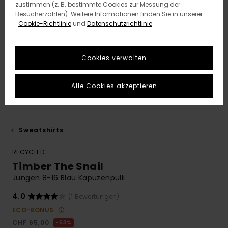
zustimmen (z. B. bestimmte Cookies zur Messung der
Besucherzahlen). Weitere Informationen finden Sie in unserer
:
Cookie-Richtlinie
und
Datenschutzrichtlinie
Cookies verwalten
Alle Cookies akzeptieren
Sweatshirts
RECYCLED
Timber The Snail
Jungen 8-16 Blau Kapuzenpulli
4.0
(1 Bewertungen)
ECO-BONUS
CHF 65,00
63%