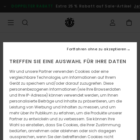
Direkt
DOPPELTER RABATT
Extra 25 % Rabatt auf Sale-Artikel
Jetz
zur
Produktinformation
springen
Fortfahren ohne zu akzeptieren
TREFFEN SIE EINE AUSWAHL FÜR IHRE DATEN
Wir und unsere Partner verwenden Cookies oder eine
vergleichbare Technologie, um Informationen auf Ihrem
Gerät zu speichern und/oder darauf zuzugreifen. Diese
personenbezogenen Informationen (wie Ihre Browserdaten
und Ihre IP-Adresse) können verwendet werden, um Ihnen
personalisierte Beiträge und Inhalte zu präsentieren, um die
Leistung von Werbung und Inhalten zu messen, und um
mehr über ihr Publikum zu erfahren, um die Produkte unserer
Partner zu entwickeln und zu verbessern. Sie können Ihre
Wahl so einstellen, dass Sie Cookies, die Ihrer Zustimmung
bedürfen, annehmen oder ablehnen oder sich dagegen
aussprechen, wenn Sie den betreffenden Cookies nicht