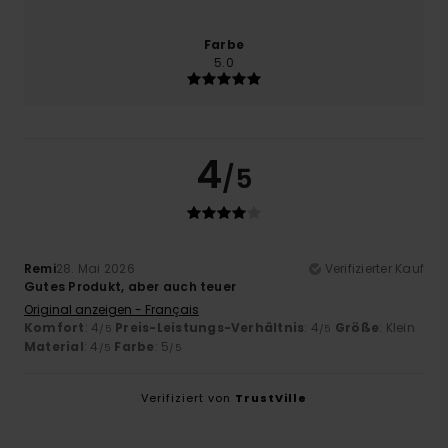
Farbe
5.0
4
/5
Remi
28. Mai 2026
Verifizierter Kauf
Gutes Produkt, aber auch teuer
Original anzeigen - Français
Komfort
: 4
Preis-Leistungs-Verhältnis
: 4
Größe
: Klein
/5
/5
Material
: 4
Farbe
: 5
/5
/5
Verifiziert von
TrustVille