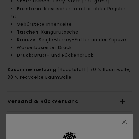
Stoff:
French-Terry-Stoff [320 g/m2]
Passform:
klassischer, komfortabler Regular
Fit
Gebürstete Innenseite
Taschen:
Kängurutasche
Kapuze:
Single-Jersey-Futter an der Kapuze
Wasserbasierter Druck
Druck:
Brust- und Rückendruck
Zusammensetzung
[Hauptstoff] 70 % Baumwolle,
30 % recycelte Baumwolle
Versand & Rückversand
Kundenbewertungen