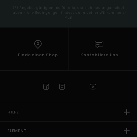
(*) Angebot gültig online für alle, die sich neu angemeldet
haben - Alle Bedingungen findest du in deiner Willkommens-
Mail
Finde einen Shop
Kontaktiere Uns
HILFE
ELEMENT