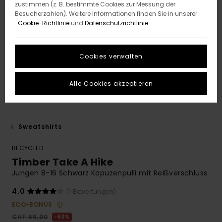
zustimmen (z. B. bestimmte Cookies zur Messung der
Besucherzahlen). Weitere Informationen finden Sie in unserer
:
Cookie-Richtlinie
und
Datenschutzrichtlinie
Cookies verwalten
Alle Cookies akzeptieren
Sweatshirts
RECYCLED
Timber Take A Hike
Jungen 8-16 Schwarz Kapuzenpulli mit Reißverschluss
4.0
(1 Bewertungen)
ECO-BONUS
CHF 69,00
63%