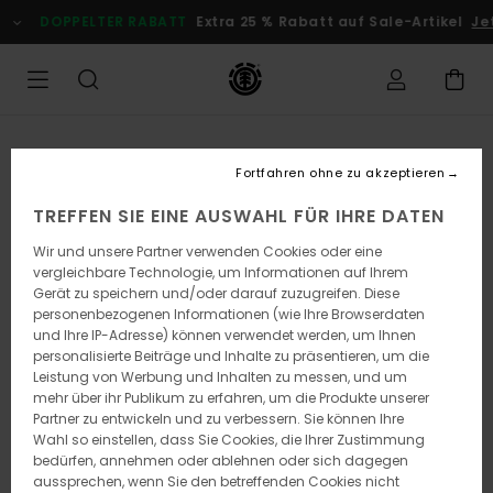
Direkt
DOPPELTER RABATT
Extra 25 % Rabatt auf Sale-Artikel
Jetz
zur
Produktinformation
springen
Fortfahren ohne zu akzeptieren
TREFFEN SIE EINE AUSWAHL FÜR IHRE DATEN
Wir und unsere Partner verwenden Cookies oder eine
vergleichbare Technologie, um Informationen auf Ihrem
Gerät zu speichern und/oder darauf zuzugreifen. Diese
personenbezogenen Informationen (wie Ihre Browserdaten
und Ihre IP-Adresse) können verwendet werden, um Ihnen
personalisierte Beiträge und Inhalte zu präsentieren, um die
Leistung von Werbung und Inhalten zu messen, und um
mehr über ihr Publikum zu erfahren, um die Produkte unserer
Partner zu entwickeln und zu verbessern. Sie können Ihre
Wahl so einstellen, dass Sie Cookies, die Ihrer Zustimmung
bedürfen, annehmen oder ablehnen oder sich dagegen
aussprechen, wenn Sie den betreffenden Cookies nicht