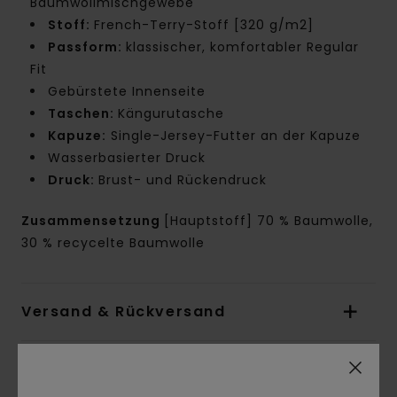
Baumwollmischgewebe
Stoff:
French-Terry-Stoff [320 g/m2]
Passform:
klassischer, komfortabler Regular
Fit
Gebürstete Innenseite
Taschen:
Kängurutasche
Kapuze:
Single-Jersey-Futter an der Kapuze
Wasserbasierter Druck
Druck:
Brust- und Rückendruck
Zusammensetzung
[Hauptstoff] 70 % Baumwolle,
30 % recycelte Baumwolle
Versand & Rückversand
Kundenbewertungen