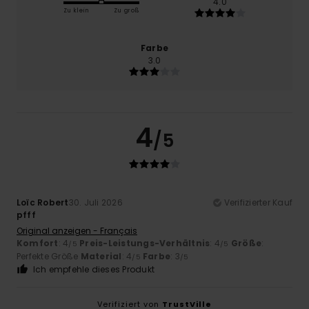
4.0
Zu klein
Zu groß
Farbe
3.0
4
/5
Loïc Robert
30. Juli 2026
Verifizierter Kauf
pfff
Original anzeigen - Français
Komfort
: 4
Preis-Leistungs-Verhältnis
: 4
Größe
:
/5
/5
Perfekte Größe
Material
: 4
Farbe
: 3
/5
/5
Ich empfehle dieses Produkt
Verifiziert von
TrustVille