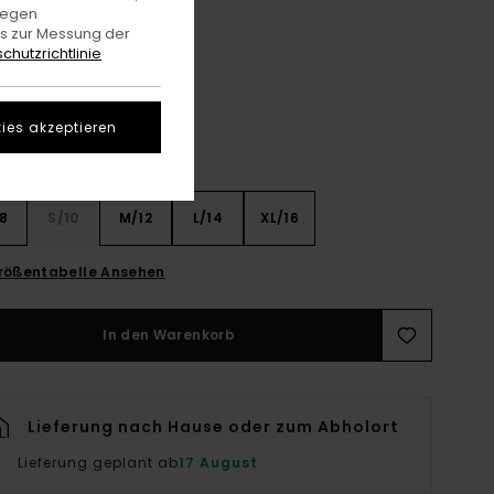
gegen
es zur Messung der
Mallard Blue
e
chutzrichtlinie
ies akzeptieren
8
S/10
M/12
L/14
XL/16
rößentabelle Ansehen
In den Warenkorb
Lieferung nach Hause oder zum Abholort
Lieferung geplant ab
17 August