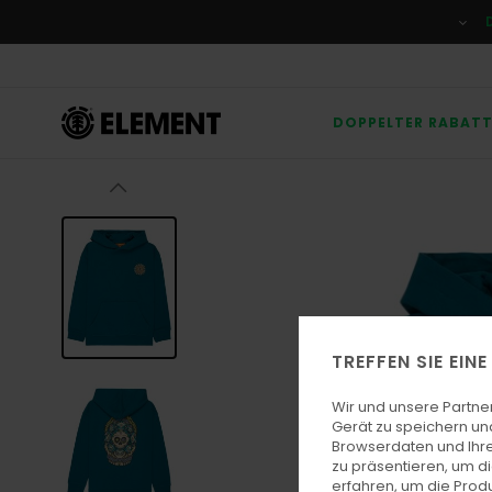
Direkt
zur
Produktinformation
springen
DOPPELTER RABAT
TREFFEN SIE EIN
Wir und unsere Partne
Gerät zu speichern un
Browserdaten und Ihre
zu präsentieren, um d
erfahren, um die Produ