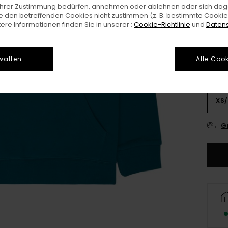
e Ihrer Zustimmung bedürfen, annehmen oder ablehnen oder sich da
 den betreffenden Cookies nicht zustimmen (z. B. bestimmte Cooki
Farb
re Informationen finden Sie in unserer :
Cookie-Richtlinie
und
Datens
walten
Alle Cook
XS/
G