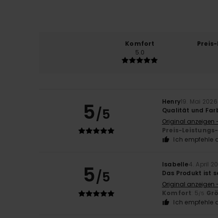
Komfort
Preis
5.0
Henry
19. Mai 2026
5
/5
Qualität und Far
Original anzeigen 
Preis-Leistungs
Ich empfehle d
Isabelle
4. April 2
5
/5
Das Produkt ist 
Original anzeigen 
Komfort
: 5
Gr
/5
Ich empfehle d