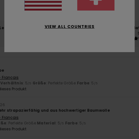
basierend auf
3 verifizierten Bewertungen
seit März 2026
100% unserer Kunden empfehlen dieses Produkt
VIEW ALL COUNTRIES
-Leistungs-Verhältnis
Größe
Mat
4.5
Zu klein
Zu groß
be
- Français
-Verhältnis
: 5
Größe
: Perfekte Größe
Farbe
: 5
/5
/5
ieses Produkt
026
sehr strapazierfähig und aus hochwertiger Baumwolle
- Français
öße
: Perfekte Größe
Material
: 5
Farbe
: 5
/5
/5
ieses Produkt