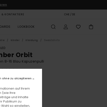
aren
E & KONTAKTIERE
GESCHENKKARTE
CHE / DE
SHOPS
BOARDS
LOOKBOOK
eite
Kinder
Kleidung
Sweatshirts
LED
mber Orbit
n 8-16 Blau Kapuzenpulli
(3 Bewertungen)
BONUS
n ohne zu akzeptieren
5,00
63%
 24,37
rmationen auf Ihrem
 (wie Ihre
iträge und Inhalte
hr Publikum zu
LTER RABATT EXTRA 25 %
 Wahl so einstellen,