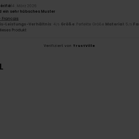
érifié
14. März 2026
 ein sehr hübsches Muster
- Français
is-Leistungs-Verhältnis
: 4
Größe
: Perfekte Größe
Material
: 5
Fa
/5
/5
ieses Produkt
Verifiziert von
TrustVille
L