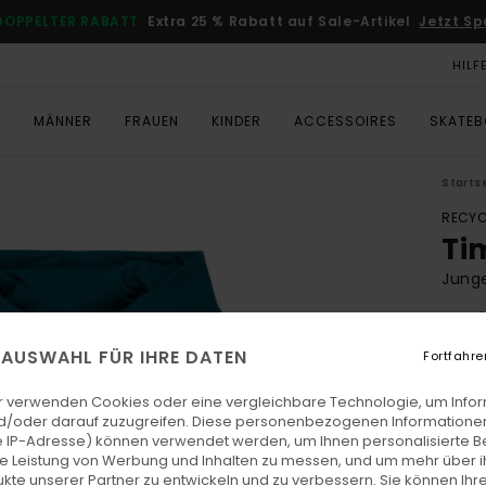
DOPPELTER RABATT
Extra 25 % Rabatt auf Sale-Artikel
Jetzt Sp
HILF
T
MÄNNER
FRAUEN
KINDER
ACCESSOIRES
SKATE
Starts
RECYC
Ti
Junge
5.0
ECO-
E AUSWAHL FÜR IHRE DATEN
Fortfahre
CHF 6
CHF
r verwenden Cookies oder eine vergleichbare Technologie, um Info
d/oder darauf zuzugreifen. Diese personenbezogenen Informationen
SALE
 IP-Adresse) können verwendet werden, um Ihnen personalisierte Be
ie Leistung von Werbung und Inhalten zu messen, und um mehr über i
DOPPE
kte unserer Partner zu entwickeln und zu verbessern. Sie können Ihre