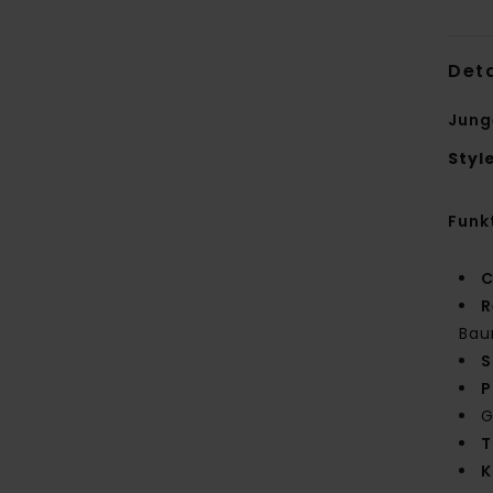
Deta
Jung
Styl
Funk
C
R
Bau
S
P
G
T
K