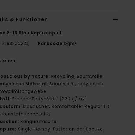
ils & Funktionen
en 8-16 Blau Kapuzenpulli
e
ELBSF00227
Farbcode
bqh0
tionen
onscious by Nature:
Recycling-Baumwolle
ecyceltes Material:
Baumwolle, recyceltes
mwollmischgewebe
toff:
French-Terry-Stoff [320 g/m2]
assform:
klassischer, komfortabler Regular Fit
ebürstete Innenseite
aschen:
Kängurutasche
apuze:
Single-Jersey-Futter an der Kapuze