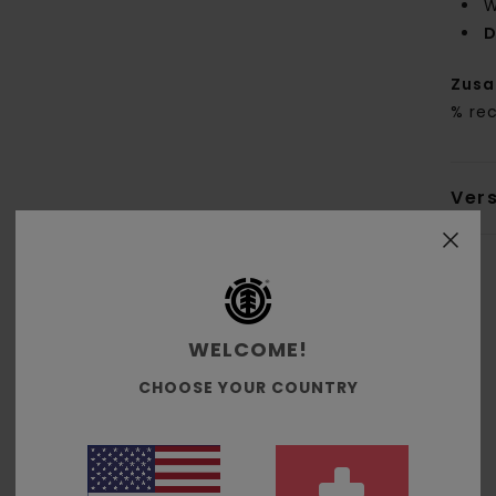
W
D
Zus
% re
Ver
WELCOME!
Durchschnittliche Bewertung
CHOOSE YOUR COUNTRY
5.0
/5