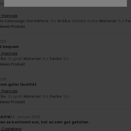
2026
- Français
is-Leistungs-Verhältnis
: 4
Größe
: Perfekte Größe
Material
: 5
Fa
/5
/5
ieses Produkt
2026
d bequem
- Français
öße
: Zu groß
Material
: 5
Farbe
: 5
/5
/5
ieses Produkt
2026
von guter Qualität
- Français
öße
: Zu groß
Material
: 5
Farbe
: 5
/5
/5
ieses Produkt
érifié
24. Januar 2026
den es bestimmt war, hat es sehr gut gefallen.
- Castellano