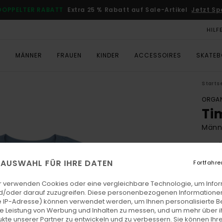
DOPPELTER RABATT
Extra 25 % Rabatt auf Sale-Artikel
Jetzt Sp
HILF
T
MÄNNER
FRAUEN
KINDER
ACCESSOIRES
SKATE
Starts
ORGAN
Ti
Männe
4.9
ECO-
E AUSWAHL FÜR IHRE DATEN
Fortfahre
CHF 3
CHF
r verwenden Cookies oder eine vergleichbare Technologie, um Info
d/oder darauf zuzugreifen. Diese personenbezogenen Informationen
SALE
 IP-Adresse) können verwendet werden, um Ihnen personalisierte Be
ie Leistung von Werbung und Inhalten zu messen, und um mehr über i
DOPPE
kte unserer Partner zu entwickeln und zu verbessern. Sie können Ihre