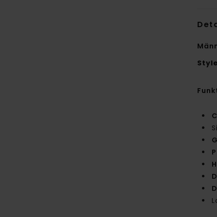
Deta
Männ
Styl
Funk
C
S
G
P
H
D
D
L