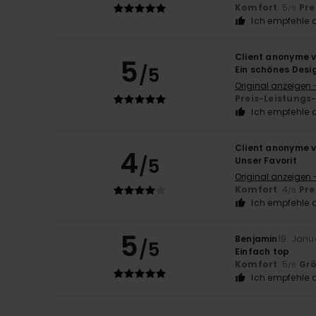
Komfort
: 5
Pre
/5
Ich empfehle d
Client anonyme v
5
/5
Ein schönes Desi
Original anzeigen 
Preis-Leistungs
Ich empfehle d
Client anonyme v
4
/5
Unser Favorit
Original anzeigen 
Komfort
: 4
Pre
/5
Ich empfehle d
5
Benjamin
19. Janu
/5
Einfach top
Komfort
: 5
Gr
/5
Ich empfehle d