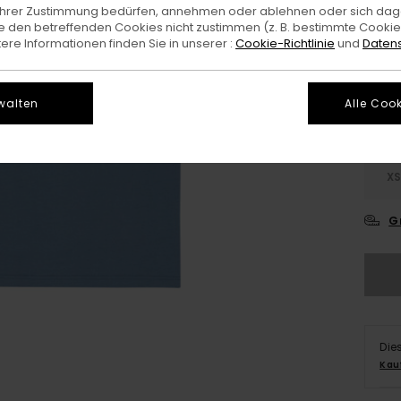
e Ihrer Zustimmung bedürfen, annehmen oder ablehnen oder sich da
 den betreffenden Cookies nicht zustimmen (z. B. bestimmte Cooki
Farb
re Informationen finden Sie in unserer :
Cookie-Richtlinie
und
Datens
walten
Alle Cook
X
G
Die
Kau