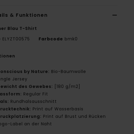
ils & Funktionen
er Blau T-Shirt
e
ELYZT00575
Farbcode
bmk0
tionen
onscious by Nature:
Bio-Baumwolle
ingle Jersey
ewicht des Gewebes:
[180 g/m2]
assform:
Regular Fit
als:
Rundhalsausschnitt
rucktechnik:
Print auf Wasserbasis
ruckplatzierung:
Print auf Brust und Rücken
ogo-Label an der Naht