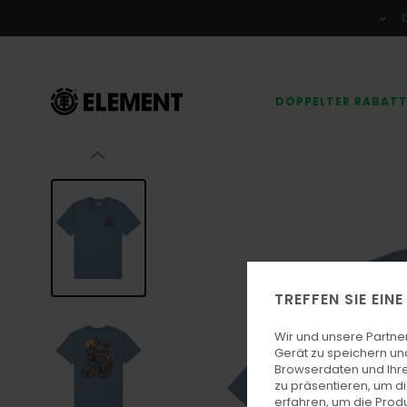
Direkt
zur
Produktinformation
springen
DOPPELTER RABAT
TREFFEN SIE EIN
Wir und unsere Partne
Gerät zu speichern un
Browserdaten und Ihre
zu präsentieren, um d
erfahren, um die Produ