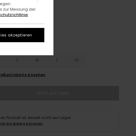
gegen
es zur Messung der
Blue Mirage
e
chutzrichtlinie
ies akzeptieren
S
S
M
L
XL
rößentabelle Ansehen
Nicht auf Lager
ses Produkt ist derzeit nicht auf Lager.
fen Sie andere Optionen