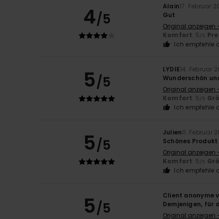
Alain
17. Februar 
4
/5
Gut
Original anzeigen 
Komfort
: 5
Pre
/5
Ich empfehle d
LYDIE
14. Februar 
5
/5
Wunderschön un
Original anzeigen 
Komfort
: 5
Gr
/5
Ich empfehle d
Julien
11. Februar 
5
/5
Schönes Produkt 
Original anzeigen 
Komfort
: 5
Gr
/5
Ich empfehle d
Client anonyme v
5
/5
Demjenigen, für 
Original anzeigen 