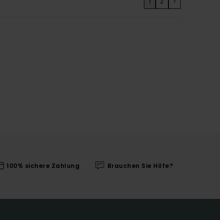
1
2
>
100% sichere Zahlung
Brauchen Sie Hilfe?