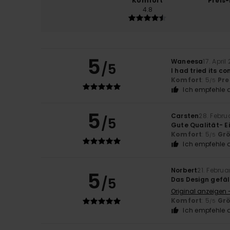
Komfort
Preis
4.8
5
Waneesa
17. April
/5
I had tried its c
Komfort
: 5
Pre
/5
Ich empfehle d
5
Carsten
28. Febru
/5
Gute Qualität- Ei
Komfort
: 5
Gr
/5
Ich empfehle d
Norbert
21. Februa
5
/5
Das Design gefäll
Original anzeigen 
Komfort
: 5
Gr
/5
Ich empfehle d