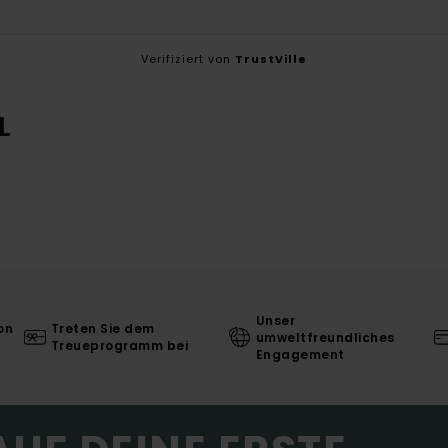
Verifiziert von
TrustVille
L
Unser
on
Treten Sie dem
umweltfreundliches
Treueprogramm bei
Engagement