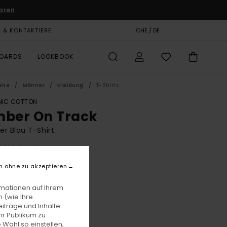
aren
E & KONTAKTIERE
GESCHENKKARTE
CHE / DE
SHOPS
BOARDS
LOOKBOOK
eite
Männer
Kleidung
T-Shirts
IC COTTON
mber On Track
r Blau T-Shirt
(14 Bewertungen)
BONUS
n ohne zu akzeptieren
9,00
63%
 14,62
rmationen auf Ihrem
 (wie Ihre
iträge und Inhalte
hr Publikum zu
LTER RABATT EXTRA 25 %
 Wahl so einstellen,