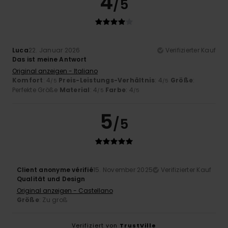
4
/5
Luca
22. Januar 2026
Verifizierter Kauf
Das ist meine Antwort
Original anzeigen - Italiano
Komfort
: 4
Preis-Leistungs-Verhältnis
: 4
Größe
:
/5
/5
Perfekte Größe
Material
: 4
Farbe
: 4
/5
/5
5
/5
Client anonyme vérifié
15. November 2025
Verifizierter Kauf
Qualität und Design
Original anzeigen - Castellano
Größe
: Zu groß
Verifiziert von
TrustVille