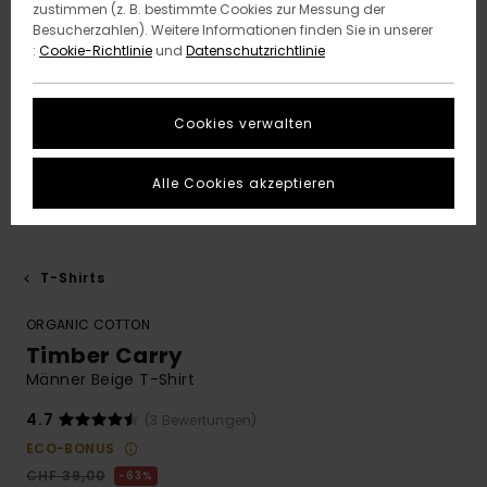
zustimmen (z. B. bestimmte Cookies zur Messung der
Besucherzahlen). Weitere Informationen finden Sie in unserer
:
Cookie-Richtlinie
und
Datenschutzrichtlinie
Cookies verwalten
Alle Cookies akzeptieren
T-Shirts
ORGANIC COTTON
Timber Carry
Männer Beige T-Shirt
4.7
(3 Bewertungen)
ECO-BONUS
CHF 39,00
63%