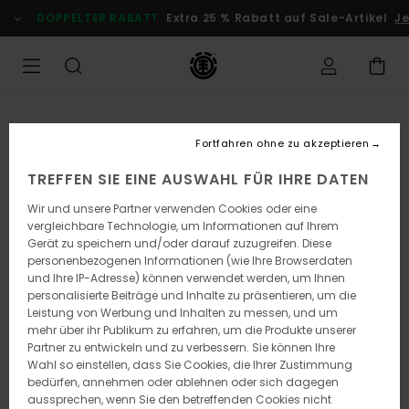
Direkt
DOPPELTER RABATT
Extra 25 % Rabatt auf Sale-Artikel
Jet
zur
Produktinformation
springen
Fortfahren ohne zu akzeptieren
TREFFEN SIE EINE AUSWAHL FÜR IHRE DATEN
Wir und unsere Partner verwenden Cookies oder eine
vergleichbare Technologie, um Informationen auf Ihrem
Gerät zu speichern und/oder darauf zuzugreifen. Diese
personenbezogenen Informationen (wie Ihre Browserdaten
und Ihre IP-Adresse) können verwendet werden, um Ihnen
personalisierte Beiträge und Inhalte zu präsentieren, um die
Leistung von Werbung und Inhalten zu messen, und um
mehr über ihr Publikum zu erfahren, um die Produkte unserer
Partner zu entwickeln und zu verbessern. Sie können Ihre
Wahl so einstellen, dass Sie Cookies, die Ihrer Zustimmung
bedürfen, annehmen oder ablehnen oder sich dagegen
aussprechen, wenn Sie den betreffenden Cookies nicht