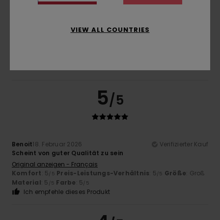
4.5
Zu klein
Zu groß
VIEW ALL COUNTRIES
Farbe
4.5
5
/5
Benoit
18. Februar 2026
Verifizierter Kauf
Scheint von guter Qualität zu sein
Original anzeigen - Français
Komfort
: 5
Preis-Leistungs-Verhältnis
: 5
Größe
: Groß
/5
/5
Material
: 5
Farbe
: 5
/5
/5
Ich empfehle dieses Produkt