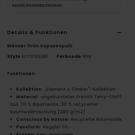
Kaufen Sie andere Optionen
Details & Funktionen
Männer Grün Kapuzenpulli
Style
ELYSF00281
Farbcode
kha
Funktionen
Kollektion:
„Element x Timber"-Kollektion
Material:
ungebürsteter French Terry-Stoff
aus 70 % Baumwolle, 30 % recycelter
Baumwollmischung [280 g/m2]
Conscious by Nature:
Recycelte Baumwolle
Passform:
Regular Fit
Kragen:
Kapuzenkragen