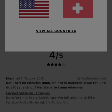
Größe
Material
4.5
Zu klein
Zu groß
Farbe
4.8
VIEW ALL COUNTRIES
4
/5
Maxime
27. Oktober 2025
Verifizierter Kauf
Der Stoff ist ziemlich dünn, ich hatte dickeren erwartet, und
das lässt sich auf der Website kaum erkennen.
Original anzeigen - Français
Komfort
: 4
Preis-Leistungs-Verhältnis
: 4
Größe
:
/5
/5
Perfekte Größe
Material
: 3
Farbe
: 5
/5
/5