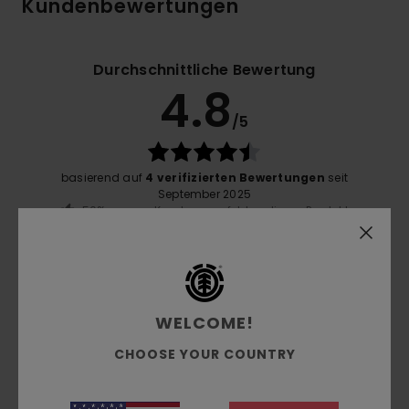
Kundenbewertungen
Durchschnittliche Bewertung
4.8
/5
basierend auf
4 verifizierten Bewertungen
seit
September 2025
50% unserer Kunden empfehlen dieses Produkt
Komfort
4.8
WELCOME!
Preis-Leistungs-Verhältnis
4.5
CHOOSE YOUR COUNTRY