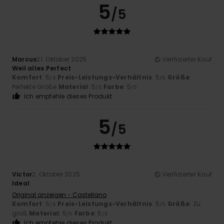
5
/5
Marcus
21. Oktober 2025
Verifizierter Kauf
Weil alles Perfect
Komfort
: 5
Preis-Leistungs-Verhältnis
: 5
Größe
:
/5
/5
Perfekte Größe
Material
: 5
Farbe
: 5
/5
/5
Ich empfehle dieses Produkt
5
/5
Victor
2. Oktober 2025
Verifizierter Kauf
Ideal
Original anzeigen - Castellano
Komfort
: 5
Preis-Leistungs-Verhältnis
: 5
Größe
: Zu
/5
/5
groß
Material
: 5
Farbe
: 5
/5
/5
Ich empfehle dieses Produkt