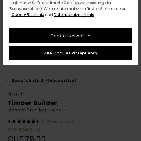
zustimmen (z. B. bestimmte Cookies zur Messung der
Besucherzahlen). Weitere Informationen finden Sie in unserer
:
Cookie-Richtlinie
und
Datenschutzrichtlinie
Cookies verwalten
Alle Cookies akzeptieren
Sweatshirts & Fleeceartikel
RECYCLED
Timber Builder
Männer Grün Kapuzenpulli
4.8
(4 Bewertungen)
ECO-BONUS
CHF 79,00