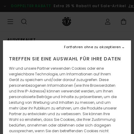
Direkt
DOPPELTER RABATT
Extra 25 % Rabatt auf Sale-Artikel
Jetz
zur
Produktinformation
springen
AUSVERKAUFT
Fortfahren ohne zu akzeptieren
TREFFEN SIE EINE AUSWAHL FÜR IHRE DATEN
Wir und unsere Partner verwenden Cookies oder eine
vergleichbare Technologie, um Informationen auf Ihrem
Gerät zu speichern und/oder darauf zuzugreifen. Diese
personenbezogenen Informationen (wie Ihre Browserdaten
und Ihre IP-Adresse) können verwendet werden, um Ihnen
personalisierte Beiträge und Inhalte zu präsentieren, um die
Leistung von Werbung und Inhalten zu messen, und um
mehr über ihr Publikum zu erfahren, um die Produkte unserer
Partner zu entwickeln und zu verbessern. Sie können Ihre
Wahl so einstellen, dass Sie Cookies, die Ihrer Zustimmung
bedürfen, annehmen oder ablehnen oder sich dagegen
aussprechen, wenn Sie den betreffenden Cookies nicht