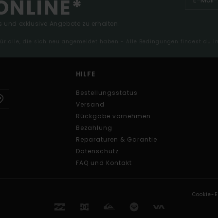
ONLINE*
 und exklusive Angebote zu erhalten.
 für alle, die sich neu angemeldet haben - Alle Bedingungen findest du 
HILFE
Bestellungsstatus
Versand
Rückgabe vornehmen
Bezahlung
Reparaturen & Garantie
Datenschutz
FAQ und Kontakt
Cookie-E