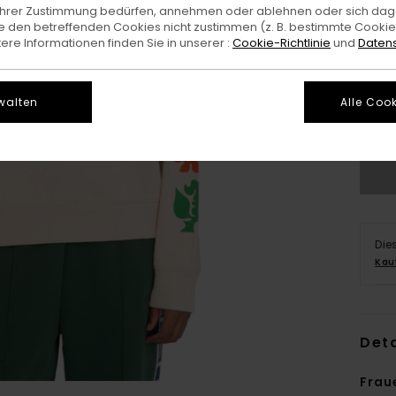
e Ihrer Zustimmung bedürfen, annehmen oder ablehnen oder sich da
 den betreffenden Cookies nicht zustimmen (z. B. bestimmte Cooki
re Informationen finden Sie in unserer :
Cookie-Richtlinie
und
Datens
X
walten
Alle Cook
G
Die
Kau
Deta
Frau