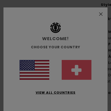
Styl
Funk
M
WELCOME!
Bau
P
CHOOSE YOUR COUNTRY
H
Ä
L
Was
D
Pla
VIEW ALL COUNTRIES
Zus