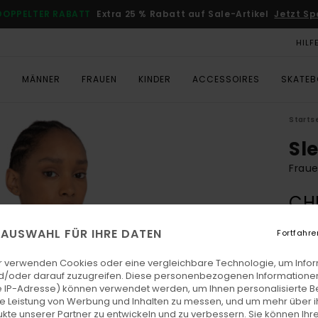
DOPPELTER RABATT
Extra 25 % Rabatt auf Sale-Artikel
Jetzt Sp
HILF
T
MÄNNER
FRAUEN
KINDER
ACCESSOIRES
SKATE
Starts
Sl
Fraue
CH
DOPPE
E AUSWAHL FÜR IHRE DATEN
Fortfahre
r verwenden Cookies oder eine vergleichbare Technologie, um Info
Farb
d/oder darauf zuzugreifen. Diese personenbezogenen Informationen
 IP-Adresse) können verwendet werden, um Ihnen personalisierte Be
ie Leistung von Werbung und Inhalten zu messen, und um mehr über i
kte unserer Partner zu entwickeln und zu verbessern. Sie können Ihre