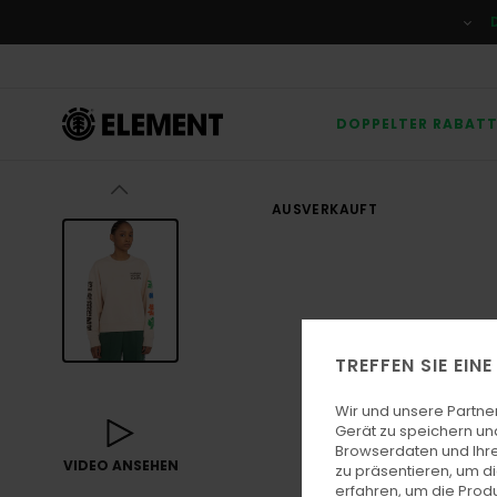
Direkt
zur
Produktinformation
springen
DOPPELTER RABAT
AUSVERKAUFT
TREFFEN SIE EIN
Wir und unsere Partne
Gerät zu speichern un
Browserdaten und Ihre
VIDEO ANSEHEN
zu präsentieren, um d
erfahren, um die Produ