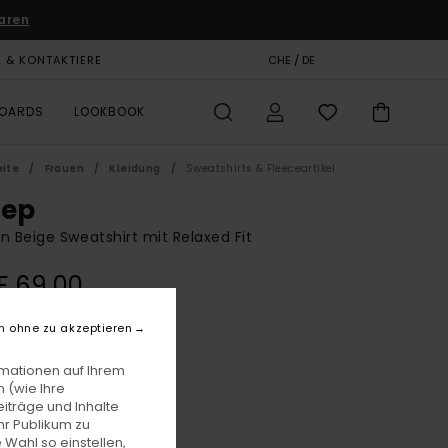
aren
E & KONTAKTIERE
GESCHENKKARTE
CHE / DE
SHOPS
BOARDS
LOOKBOOK
eite
Frauen
Kleidung
Sweatshirts & Fleeceartikel
eep
n Beige Sweatshirt mit Relaxed Fit
F 69,00
LTER RABATT EXTRA 25 %
n ohne zu akzeptieren
Parchment
rmationen auf Ihrem
e
 (wie Ihre
iträge und Inhalte
hr Publikum zu
 Wahl so einstellen,