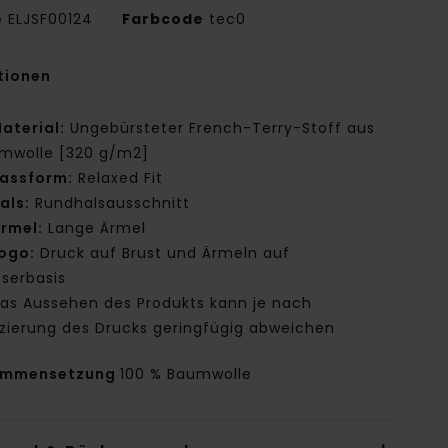
e
ELJSF00124
Farbcode
tec0
tionen
aterial:
Ungebürsteter French-Terry-Stoff aus
mwolle [320 g/m2]
assform:
Relaxed Fit
als:
Rundhalsausschnitt
rmel:
Lange Ärmel
ogo:
Druck auf Brust und Ärmeln auf
serbasis
as Aussehen des Produkts kann je nach
tzierung des Drucks geringfügig abweichen
ammensetzung
100 % Baumwolle