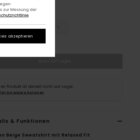
gegen
es zur Messung der
chutzrichtlinie
S
S
M
L
ies akzeptieren
rößentabelle Ansehen
Nicht auf Lager
ses Produkt ist derzeit nicht auf Lager.
fen Sie andere Optionen
ils & Funktionen
en Beige Sweatshirt mit Relaxed Fit