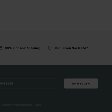
100% sichere Zahlung
Brauchen Sie Hilfe?
ANMELDEN
in deiner Willkommens-Mail