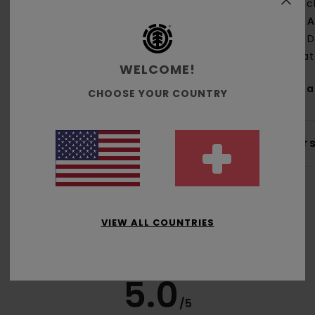
Rüc
A
D
Pla
WELCOME!
Zus
CHOOSE YOUR COUNTRY
Ver
VIEW ALL COUNTRIES
Durchschnittliche Bewertung
5.0
/5