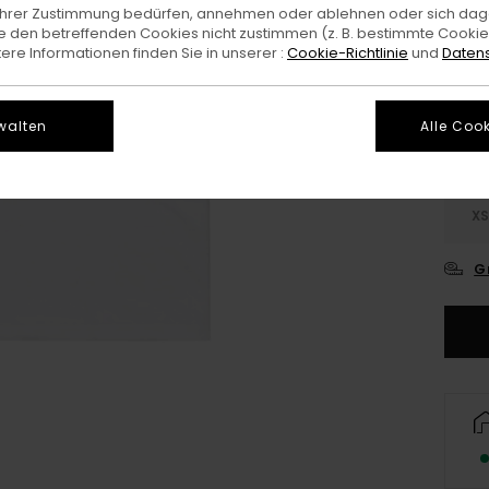
e Ihrer Zustimmung bedürfen, annehmen oder ablehnen oder sich da
 den betreffenden Cookies nicht zustimmen (z. B. bestimmte Cooki
Farb
re Informationen finden Sie in unserer :
Cookie-Richtlinie
und
Datens
walten
Alle Cook
X
G