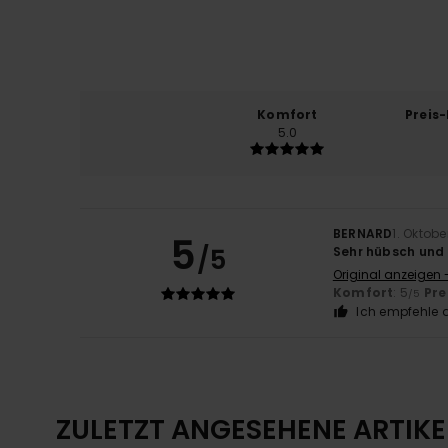
Komfort
Preis
5.0
BERNARD
1. Oktob
5
/5
Sehr hübsch und 
Original anzeigen 
Komfort
: 5
Pre
/5
Ich empfehle d
ZULETZT ANGESEHENE ARTIKE