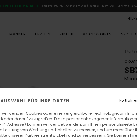
DOPPELTER RABATT
Extra 25 % Rabatt auf Sale-Artikel
Jetzt Sp
HILF
T
MÄNNER
FRAUEN
KINDER
ACCESSOIRES
SKATE
Starts
ORGAN
SB
Männe
5.0
ECO-
E AUSWAHL FÜR IHRE DATEN
Fortfahre
CHF 
CHF
r verwenden Cookies oder eine vergleichbare Technologie, um Info
d/oder darauf zuzugreifen. Diese personenbezogenen Informationen
SALE
 IP-Adresse) können verwendet werden, um Ihnen personalisierte Be
ie Leistung von Werbung und Inhalten zu messen, und um mehr über i
DOPPE
kte unserer Partner zu entwickeln und zu verbessern. Sie können Ihre