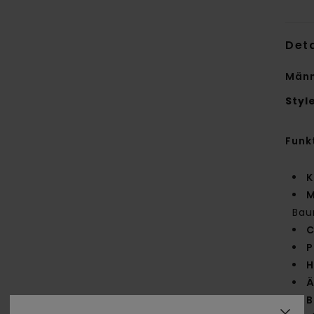
Deta
Männ
Styl
Funk
K
M
Bau
C
P
H
Ä
B