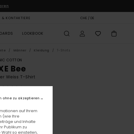
aren
E & KONTAKTIERE
GESCHENKKARTE
CHE / DE
SHOPS
BOARDS
LOOKBOOK
eite
Männer
Kleidung
T-Shirts
IC COTTON
XE Bee
r Weiss T-Shirt
(1 Bewertungen)
BONUS
n ohne zu akzeptieren
45,00
55%
 20,25
rmationen auf Ihrem
 (wie Ihre
iträge und Inhalte
hr Publikum zu
LTER RABATT EXTRA 25 %
 Wahl so einstellen,