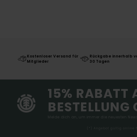
Kostenloser Versand für
Rückgabe innerhalb v
Mitglieder
30 Tagen
15% RABATT 
BESTELLUNG 
Melde dich an, um immer die neuesten News
(*) Angebot gültig online