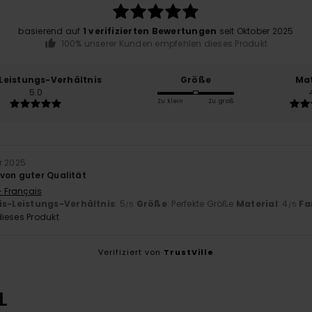
basierend auf
1 verifizierten Bewertungen
seit Oktober 2025
100% unserer Kunden empfehlen dieses Produkt
-Leistungs-Verhältnis
Größe
Mat
5.0
Zu klein
Zu groß
er 2025
von guter Qualität
- Français
is-Leistungs-Verhältnis
: 5
Größe
: Perfekte Größe
Material
: 4
Fa
/5
/5
ieses Produkt
Verifiziert von
TrustVille
L