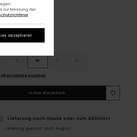
gegen
es zur Messung der
Optic White
e
chutzrichtlinie
ies akzeptieren
S
S
M
L
XL
rößentabelle Ansehen
In den Warenkorb
Lieferung nach Hause oder zum Abholort
Lieferung geplant ab
18 August