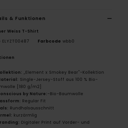
ils & Funktionen
er Weiss T-Shirt
e
ELYZT00487
Farbcode
wbb0
tionen
ollektion:
„Element x Smokey Bear"-Kollektion
aterial:
Single-Jersey-Stoff aus 100 % Bio-
mwolle [180 g/m2]
onscious by Nature:
-Bio-Baumwolle
assform:
Regular Fit
als:
Rundhalsausschnitt
rmel:
kurzärmlig
randing:
Digitaler Print auf Vorder- und