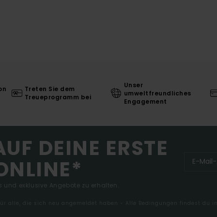
Unser
on
Treten Sie dem
umweltfreundliches
Treueprogramm bei
Engagement
AUF DEINE ERSTE
ONLINE*
 und exklusive Angebote zu erhalten.
 für alle, die sich neu angemeldet haben - Alle Bedingungen findest du 