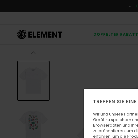
Direkt
zur
Produktinformation
springen
DOPPELTER RABAT
TREFFEN SIE EIN
Wir und unsere Partne
Gerät zu speichern un
Browserdaten und Ihre
zu präsentieren, um d
erfahren, um die Produ