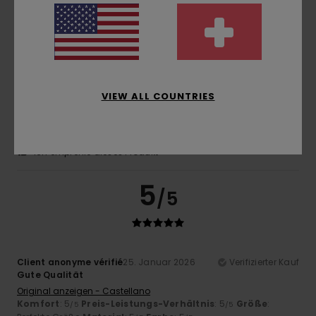
4
/5
VIEW ALL COUNTRIES
Carsten
11. Februar 2026
Verifizierter Kauf
Schöne Mütze, etwas Plastik
Komfort
: 3
Preis-Leistungs-Verhältnis
: 5
Größe
: Klein
/5
/5
Material
: 3
Farbe
: 5
/5
/5
Ich empfehle dieses Produkt
5
/5
Client anonyme vérifié
25. Januar 2026
Verifizierter Kauf
Gute Qualität
Original anzeigen - Castellano
Komfort
: 5
Preis-Leistungs-Verhältnis
: 5
Größe
:
/5
/5