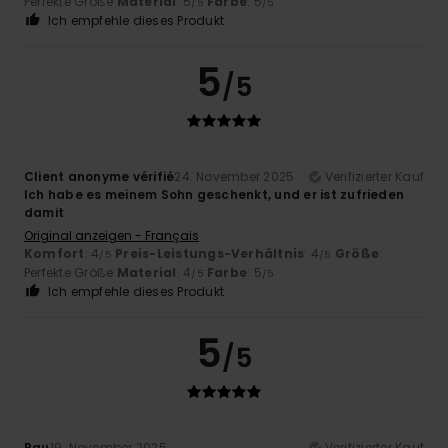
Perfekte Größe
Material
: 5
Farbe
: 5
/5
/5
Ich empfehle dieses Produkt
5
/5
Client anonyme vérifié
24. November 2025
Verifizierter Kauf
Ich habe es meinem Sohn geschenkt, und er ist zufrieden
damit
Original anzeigen - Français
Komfort
: 4
Preis-Leistungs-Verhältnis
: 4
Größe
:
/5
/5
Perfekte Größe
Material
: 4
Farbe
: 5
/5
/5
Ich empfehle dieses Produkt
5
/5
Pau
19. November 2025
Verifizierter Kauf