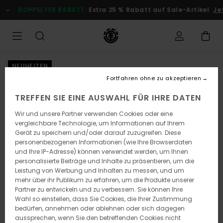
Direkt
DOPPELTER RABATT
Extra 25 % Rabatt auf Sale-Artikel
Je
zur
Produktinformation
springen
NEUHEITEN
Fortfahren ohne zu akzeptieren
TREFFEN SIE EINE AUSWAHL FÜR IHRE DATEN
Wir und unsere Partner verwenden Cookies oder eine
vergleichbare Technologie, um Informationen auf Ihrem
Gerät zu speichern und/oder darauf zuzugreifen. Diese
personenbezogenen Informationen (wie Ihre Browserdaten
und Ihre IP-Adresse) können verwendet werden, um Ihnen
personalisierte Beiträge und Inhalte zu präsentieren, um die
Leistung von Werbung und Inhalten zu messen, und um
mehr über ihr Publikum zu erfahren, um die Produkte unserer
Partner zu entwickeln und zu verbessern. Sie können Ihre
Wahl so einstellen, dass Sie Cookies, die Ihrer Zustimmung
bedürfen, annehmen oder ablehnen oder sich dagegen
aussprechen, wenn Sie den betreffenden Cookies nicht