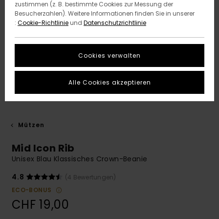
zustimmen (z. B. bestimmte Cookies zur Messung der
Besucherzahlen). Weitere Informationen finden Sie in unserer
:
Cookie-Richtlinie
und
Datenschutzrichtlinie
Cookies verwalten
Alle Cookies akzeptieren
Mützen
Mid Icon Rib
Unisex Blau Klassisches Crown-Beanie
4.8
(4 Bewertungen)
ECO-BONUS
CHF 19,00