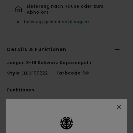
Lieferung nach Hause oder zum
Abholort
Lieferung geplant ab
20 August
Details & Funktionen
Jungen 8-16 Schwarz Kapuzenpulli
Style
ELBSF00222
Farbcode
fbk
Funktionen
Conscious by Nature:
Recycling-Baumwolle
Recyceltes Material:
Baumwolle, recyceltes
Baumwollmischgewebe
Stoff:
French-Terry-Stoff [320 g/m2]