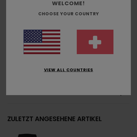
Passform:
klassischer, komfortabler Regular
WELCOME!
Fit
CHOOSE YOUR COUNTRY
Gebürstete Innenseite
Taschen:
Kängurutasche
Kapuze:
Single-Jersey-Futter an der Kapuze
Wasserbasierter Druck
Druck:
Brust- und Rückendruck
Zusammensetzung
[Hauptstoff] 70 % Baumwolle,
30 % recycelte Baumwolle
VIEW ALL COUNTRIES
Versand & Rückversand
ZULETZT ANGESEHENE ARTIKEL