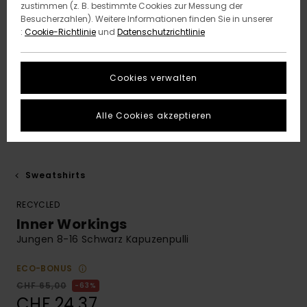
zustimmen (z. B. bestimmte Cookies zur Messung der
Besucherzahlen). Weitere Informationen finden Sie in unserer
:
Cookie-Richtlinie
und
Datenschutzrichtlinie
Cookies verwalten
Alle Cookies akzeptieren
Sweatshirts
RECYCLED
Inner Workings
Jungen 8-16 Schwarz Kapuzenpulli
ECO-BONUS
CHF 65,00
63%
CHF 24,37