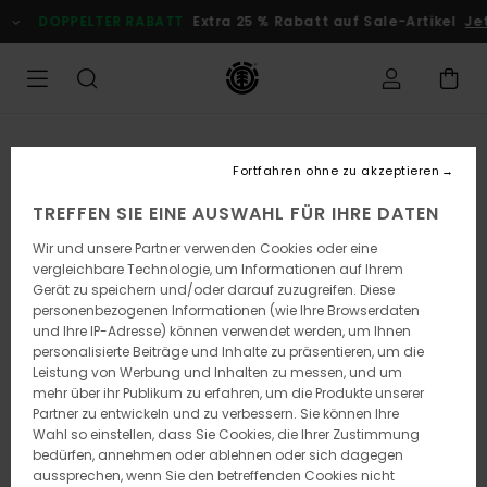
Direkt
DOPPELTER RABATT
Extra 25 % Rabatt auf Sale-Artikel
Jetz
zur
Produktinformation
springen
Fortfahren ohne zu akzeptieren
TREFFEN SIE EINE AUSWAHL FÜR IHRE DATEN
Wir und unsere Partner verwenden Cookies oder eine
vergleichbare Technologie, um Informationen auf Ihrem
Gerät zu speichern und/oder darauf zuzugreifen. Diese
personenbezogenen Informationen (wie Ihre Browserdaten
und Ihre IP-Adresse) können verwendet werden, um Ihnen
personalisierte Beiträge und Inhalte zu präsentieren, um die
Leistung von Werbung und Inhalten zu messen, und um
mehr über ihr Publikum zu erfahren, um die Produkte unserer
Partner zu entwickeln und zu verbessern. Sie können Ihre
Wahl so einstellen, dass Sie Cookies, die Ihrer Zustimmung
bedürfen, annehmen oder ablehnen oder sich dagegen
aussprechen, wenn Sie den betreffenden Cookies nicht