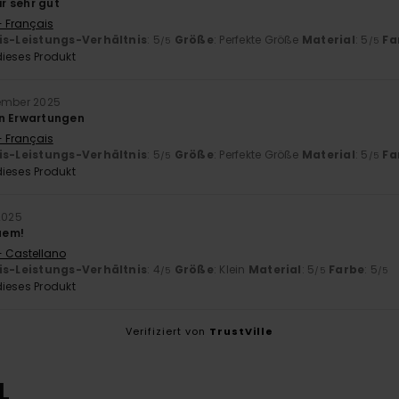
ir sehr gut
- Français
is-Leistungs-Verhältnis
: 5
Größe
: Perfekte Größe
Material
: 5
Fa
/5
/5
ieses Produkt
zember 2025
en Erwartungen
- Français
is-Leistungs-Verhältnis
: 5
Größe
: Perfekte Größe
Material
: 5
Fa
/5
/5
ieses Produkt
2025
uem!
- Castellano
is-Leistungs-Verhältnis
: 4
Größe
: Klein
Material
: 5
Farbe
: 5
/5
/5
/5
ieses Produkt
Verifiziert von
TrustVille
L