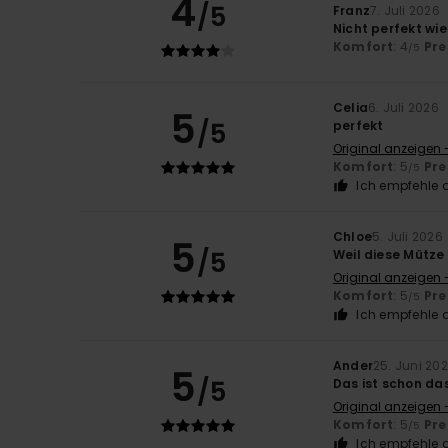
4
/5
Franz
7. Juli 2026
Nicht perfekt wie
Komfort
: 4
Pre
/5
Celia
6. Juli 2026
5
/5
perfekt
Original anzeigen 
Komfort
: 5
Pre
/5
Ich empfehle d
Chloe
5. Juli 2026
5
/5
Weil diese Mütze w
Original anzeigen 
Komfort
: 5
Pre
/5
Ich empfehle d
Ander
25. Juni 20
5
/5
Das ist schon da
Original anzeigen 
Komfort
: 5
Pre
/5
Ich empfehle d