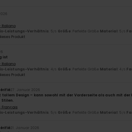
 2026
 Italiano
is-Leistungs-Verhältnis
: 5
Größe
: Perfekte Größe
Material
: 5
Fa
/5
/5
ieses Produkt
26
g ist
 Italiano
is-Leistungs-Verhältnis
: 4
Größe
: Perfekte Größe
Material
: 4
Fa
/5
/5
ieses Produkt
érifié
27. Januar 2026
 tollem Design – kann sowohl mit der Vorderseite als auch mit de
Stilen.
- Français
is-Leistungs-Verhältnis
: 5
Größe
: Perfekte Größe
Material
: 5
Fa
/5
/5
érifié
21. Januar 2026