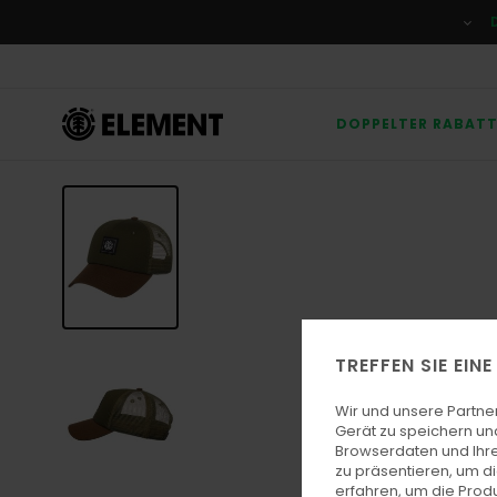
Direkt
zur
Produktinformation
springen
DOPPELTER RABAT
TREFFEN SIE EIN
Wir und unsere Partne
Gerät zu speichern un
Browserdaten und Ihre
zu präsentieren, um d
erfahren, um die Produ