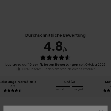
Durchschnittliche Bewertung
4.8
/5
basierend auf
10 verifizierten Bewertungen
seit Oktober 2025
80% unserer Kunden empfehlen dieses Produkt
-Leistungs-Verhältnis
Größe
Mat
4.7
Zu klein
Zu groß