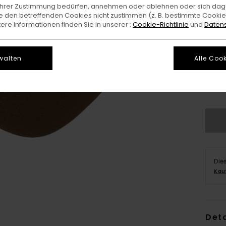
e Ihrer Zustimmung bedürfen, annehmen oder ablehnen oder sich da
 den betreffenden Cookies nicht zustimmen (z. B. bestimmte Cooki
re Informationen finden Sie in unserer :
Cookie-Richtlinie
und
Datens
walten
Alle Cook
Die
Kau
Deta