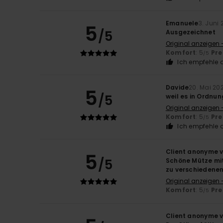
Emanuele
3. Juni
5
/5
Ausgezeichnet
Original anzeigen -
Komfort
: 5
Pre
/5
Ich empfehle d
Davide
20. Mai 20
5
/5
weil es in Ordnun
Original anzeigen -
Komfort
: 5
Pre
/5
Ich empfehle d
Client anonyme v
5
/5
Schöne Mütze mit
zu verschiedenen 
Original anzeigen 
Komfort
: 5
Pre
/5
Client anonyme v