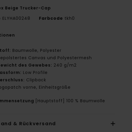
ex Beige Trucker-Cap
e
ELYHA00248
Farbcode
tkh0
tionen
toff:
Baumwolle, Polyester
epolstertes Canvas und Polyestermesh
ewicht des Gewebes:
240 g/m2
assform:
Low Profile
erschluss:
Clipback
ogopatch vorne, Einheitsgröße
ammensetzung
[Hauptstoff] 100 % Baumwolle
sand & Rückversand