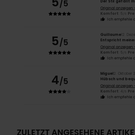
5
/5
Der Stil gefällt m
Original anzeigen 
Komfort
: 5
Pre
/5
Ich empfehle d
Guillaume
12. De
5
/5
Entspricht mein
Original anzeigen 
Komfort
: 5
Pre
/5
Ich empfehle d
Miguel
2. Oktober 
4
/5
Hübsch und beq
Original anzeigen 
Komfort
: 4
Pre
/5
Ich empfehle d
ZULETZT ANGESEHENE ARTIKE