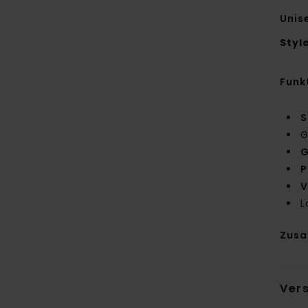
Unis
Styl
Funk
S
G
G
P
V
L
Zus
Ver