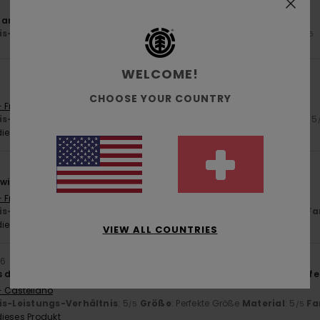
 andere Trucker, aber nicht schlecht.
is-Leistungs-Verhältnis
: 4
Größe
: Groß
Material
: 5
Farbe
: 5
/5
/5
/5
WELCOME!
CHOOSE YOUR COUNTRY
- Français
is-Leistungs-Verhältnis
: 5
Größe
: Zu groß
Material
: 5
Farbe
: 5
/5
/5
ieses Produkt
irklich toll ist
- Français
is-Leistungs-Verhältnis
: 5
Größe
: Perfekte Größe
Material
: 5
Fa
/5
/5
ieses Produkt
VIEW ALL COUNTRIES
26
s dritte Mal, dass ich genau diese Mütze habe – sie ist einfach un
- Castellano
is-Leistungs-Verhältnis
: 5
Größe
: Perfekte Größe
Material
: 5
Fa
/5
/5
ieses Produkt