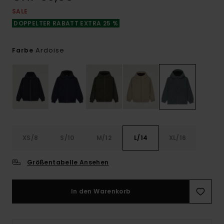
SALE
DOPPELTER RABATT EXTRA 25 %
Ardoise
Farbe
XS/8
S/10
M/12
L/14
XL/16
Größentabelle Ansehen
In den Warenkorb