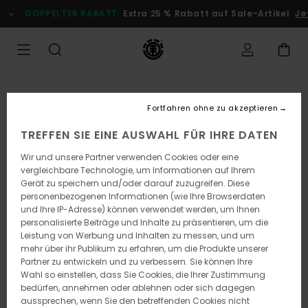
Direkt
DOPPELTER RABATT
Extra 25 % Rabatt auf Sale-Artikel
Je
zur
Produktinformation
springen
Fortfahren ohne zu akzeptieren
TREFFEN SIE EINE AUSWAHL FÜR IHRE DATEN
Wir und unsere Partner verwenden Cookies oder eine
vergleichbare Technologie, um Informationen auf Ihrem
Gerät zu speichern und/oder darauf zuzugreifen. Diese
personenbezogenen Informationen (wie Ihre Browserdaten
und Ihre IP-Adresse) können verwendet werden, um Ihnen
personalisierte Beiträge und Inhalte zu präsentieren, um die
Leistung von Werbung und Inhalten zu messen, und um
mehr über ihr Publikum zu erfahren, um die Produkte unserer
Partner zu entwickeln und zu verbessern. Sie können Ihre
Wahl so einstellen, dass Sie Cookies, die Ihrer Zustimmung
bedürfen, annehmen oder ablehnen oder sich dagegen
aussprechen, wenn Sie den betreffenden Cookies nicht