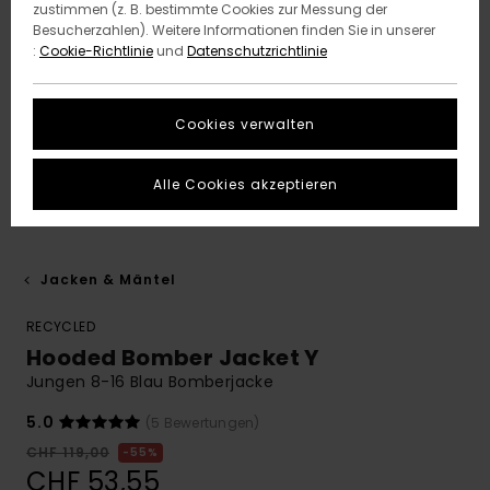
zustimmen (z. B. bestimmte Cookies zur Messung der
Besucherzahlen). Weitere Informationen finden Sie in unserer
:
Cookie-Richtlinie
und
Datenschutzrichtlinie
Cookies verwalten
Alle Cookies akzeptieren
Jacken & Mäntel
RECYCLED
Hooded Bomber Jacket Y
Jungen 8-16 Blau Bomberjacke
5.0
(5 Bewertungen)
CHF 119,00
55%
CHF 53,55