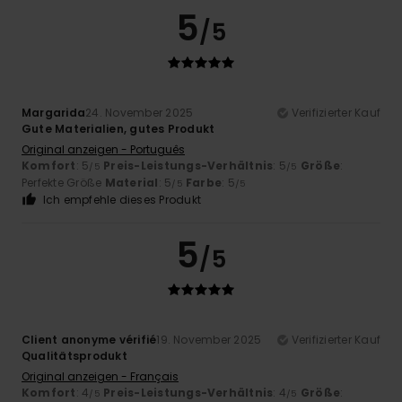
5
/5
Margarida
24. November 2025
Verifizierter Kauf
Gute Materialien, gutes Produkt
Original anzeigen - Português
Komfort
: 5
Preis-Leistungs-Verhältnis
: 5
Größe
:
/5
/5
Perfekte Größe
Material
: 5
Farbe
: 5
/5
/5
Ich empfehle dieses Produkt
5
/5
Client anonyme vérifié
19. November 2025
Verifizierter Kauf
Qualitätsprodukt
Original anzeigen - Français
Komfort
: 4
Preis-Leistungs-Verhältnis
: 4
Größe
:
/5
/5