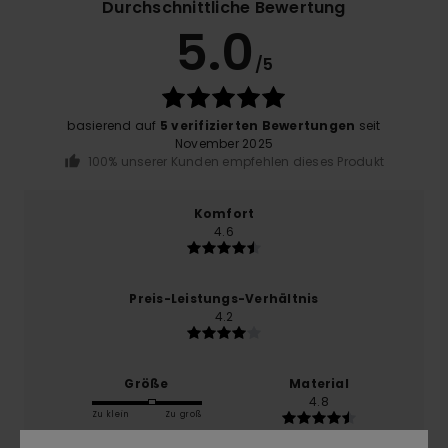
Durchschnittliche Bewertung
5.0
/5
basierend auf
5 verifizierten Bewertungen
seit
November 2025
100% unserer Kunden empfehlen dieses Produkt
Komfort
4.6
Preis-Leistungs-Verhältnis
4.2
Größe
Material
4.8
Zu klein
Zu groß