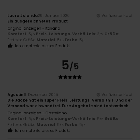
Laura Jolanda
29. Januar 2026
Verifizierter Kauf
Ein ausgezeichnetes Produkt
Original anzeigen - Italiano
Komfort
: 5
Preis-Leistungs-Verhältnis
: 3
Größe
:
/5
/5
Perfekte Größe
Material
: 5
Farbe
: 5
/5
/5
Ich empfehle dieses Produkt
5
/5
Agustin
6. Dezember 2025
Verifizierter Kauf
Die Jacke hat ein super Preis-Leistungs-Verhältnis. Und der
Versand war einwandfrei. Eure Angebote sind fantastisch
Original anzeigen - Castellano
Komfort
: 5
Preis-Leistungs-Verhältnis
: 5
Größe
:
/5
/5
Perfekte Größe
Material
: 5
Farbe
: 5
/5
/5
Ich empfehle dieses Produkt