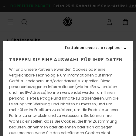
Direkt
DOPPELTER RABATT
Extra 25 % Rabatt auf Sale-Artikel
Jet
zur
Produkt
Auswahl
springen
Skateschuhe
Mid tops
Fortfahren ohne zu akzeptieren
TREFFEN SIE EINE AUSWAHL FÜR IHRE DATEN
Wir und unsere Partner verwenden Cookies oder eine
vergleichbare Technologie, um Informationen auf Ihrem
Bleib dabei, die Produkte sind bald
Gerät zu speichern und/oder darauf zuzugreifen. Diese
personenbezogenen Informationen (wie Ihre Browserdaten
wieder da
und Ihre IP-Adresse) können verwendet werden, um Ihnen
personalisierte Beiträge und Inhalte zu präsentieren, um die
Leistung von Werbung und Inhalten zu messen, und um
mehr über ihr Publikum zu erfahren, um die Produkte unserer
Ups, wir konnten keine Ergebnisse für
Partner zu entwickeln und zu verbessern. Sie können Ihre
deine Suche finden.
Wahl so einstellen, dass Sie Cookies, die Ihrer Zustimmung
bedürfen, annehmen oder ablehnen oder sich dagegen
Kein Problem! Versuche es mit anderen Begriffen oder stöbere in
aussprechen, wenn Sie den betreffenden Cookies nicht
unseren Kategorien, um zu finden, was du suchst.