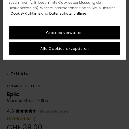
zustimmen (z. B. bestimmte Cookies zur Messung der
Besucherzahlen). Weitere Informationen finden Sie in unserer
:
Cookie-Richtlinie
und
Datenschutzrichtlinie
Cookies verwalten
Alle Cookies akzeptieren
T-Shirts
ORGANIC COTTON
Epic
Männer Grün T-Shirt
4.6
(14 Bewertungen)
ECO-BONUS
CHF 39,00