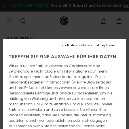
Direkt
DOPPELTER RABATT
Extra 25 % Rabatt auf Sale-Artikel
Je
zur
Produktinformation
springen
AUSVERKAUFT
Fortfahren ohne zu akzeptieren
TREFFEN SIE EINE AUSWAHL FÜR IHRE DATEN
Wir und unsere Partner verwenden Cookies oder eine
vergleichbare Technologie, um Informationen auf Ihrem
Gerät zu speichern und/oder darauf zuzugreifen. Diese
personenbezogenen Informationen (wie Ihre Browserdaten
und Ihre IP-Adresse) können verwendet werden, um Ihnen
personalisierte Beiträge und Inhalte zu präsentieren, um die
Leistung von Werbung und Inhalten zu messen, und um
mehr über ihr Publikum zu erfahren, um die Produkte unserer
Partner zu entwickeln und zu verbessern. Sie können Ihre
Wahl so einstellen, dass Sie Cookies, die Ihrer Zustimmung
bedürfen, annehmen oder ablehnen oder sich dagegen
aussprechen, wenn Sie den betreffenden Cookies nicht