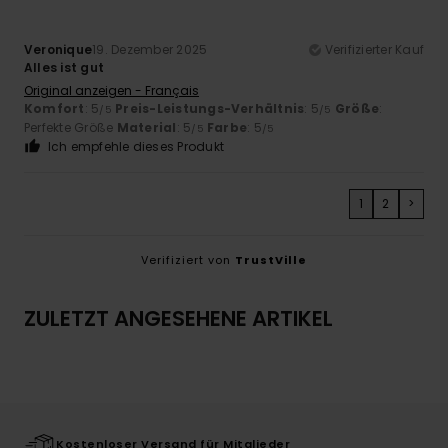
Veronique
19. Dezember 2025
Verifizierter Kauf
Alles ist gut
Original anzeigen - Français
Komfort
: 5
Preis-Leistungs-Verhältnis
: 5
Größe
:
/5
/5
Perfekte Größe
Material
: 5
Farbe
: 5
/5
/5
Ich empfehle dieses Produkt
1
2
>
Verifiziert von
TrustVille
ZULETZT ANGESEHENE ARTIKEL
Kostenloser Versand für Mitglieder