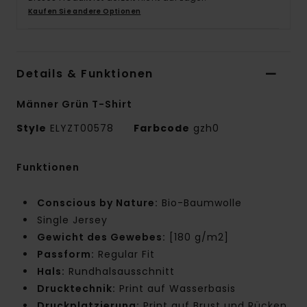
Kaufen Sie andere Optionen
Details & Funktionen
Männer Grün T-Shirt
Style
ELYZT00578
Farbcode
gzh0
Funktionen
Conscious by Nature:
Bio-Baumwolle
Single Jersey
Gewicht des Gewebes:
[180 g/m2]
Passform:
Regular Fit
Hals:
Rundhalsausschnitt
Drucktechnik:
Print auf Wasserbasis
Druckplatzierung:
Print auf Brust und Rücken