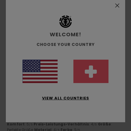
4
/5
WELCOME!
Alberto
9. Februar 2026
Verifizierter Kauf
Gutes Material
CHOOSE YOUR COUNTRY
Original anzeigen - Italiano
Komfort
: 5
Preis-Leistungs-Verhältnis
: 5
Größe
: Groß
/5
/5
Material
: 5
Farbe
: 5
/5
/5
4
/5
VIEW ALL COUNTRIES
Gilles
7. Februar 2026
Verifizierter Kauf
Gleiche Anmerkung wie beim vorherigen.
Original anzeigen - Français
Komfort
: 5
Preis-Leistungs-Verhältnis
: 4
Größe
:
/5
/5
Perfekte Größe
Material
: 4
Farbe
: 5
/5
/5