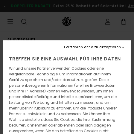
Direkt
DOPPELTER RABATT
Extra 25 % Rabatt auf Sale-Artikel
Jetz
zur
Produktinformation
springen
AUSVERKAUFT
Fortfahren ohne zu akzeptieren
TREFFEN SIE EINE AUSWAHL FÜR IHRE DATEN
Wir und unsere Partner verwenden Cookies oder eine
vergleichbare Technologie, um Informationen auf Ihrem
Gerät zu speichern und/oder darauf zuzugreifen. Diese
personenbezogenen Informationen (wie Ihre Browserdaten
und Ihre IP-Adresse) können verwendet werden, um Ihnen
personalisierte Beiträge und Inhalte zu präsentieren, um die
Leistung von Werbung und Inhalten zu messen, und um
mehr über ihr Publikum zu erfahren, um die Produkte unserer
Partner zu entwickeln und zu verbessern. Sie können Ihre
Wahl so einstellen, dass Sie Cookies, die Ihrer Zustimmung
bedürfen, annehmen oder ablehnen oder sich dagegen
aussprechen, wenn Sie den betreffenden Cookies nicht