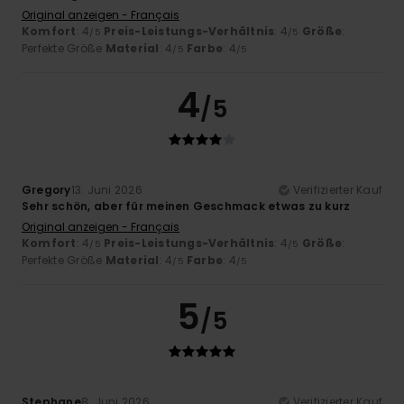
Original anzeigen - Français
Komfort
: 4
Preis-Leistungs-Verhältnis
: 4
Größe
:
/5
/5
Perfekte Größe
Material
: 4
Farbe
: 4
/5
/5
4
/5
Gregory
13. Juni 2026
Verifizierter Kauf
Sehr schön, aber für meinen Geschmack etwas zu kurz
Original anzeigen - Français
Komfort
: 4
Preis-Leistungs-Verhältnis
: 4
Größe
:
/5
/5
Perfekte Größe
Material
: 4
Farbe
: 4
/5
/5
5
/5
Stephane
8. Juni 2026
Verifizierter Kauf