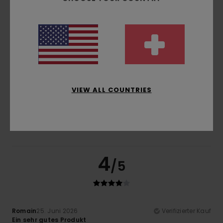
Preis-Leistungs-Verhältnis
3.8
Größe
Material
4.3
Zu klein
Zu groß
VIEW ALL COUNTRIES
Farbe
4.5
4
/5
Romain
25. Juni 2026
Verifizierter Kauf
Ein sehr gutes Produkt