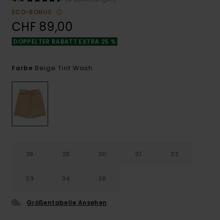
ECO-BONUS
CHF 89,00
DOPPELTER RABATT EXTRA 25 %
Beige Tint Wash
Farbe
26
28
30
31
32
33
34
36
Größentabelle Ansehen