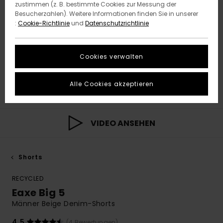
zustimmen (z. B. bestimmte Cookies zur Messung der
Besucherzahlen). Weitere Informationen finden Sie in unserer
:
Cookie-Richtlinie
und
Datenschutzrichtlinie
Cookies verwalten
Alle Cookies akzeptieren
VIDEO ANSEHEN
Shorts
RECYCLED
Eaxe Big 5
Männer Beige Denim-Shorts
4.5
(4 Bewertungen)