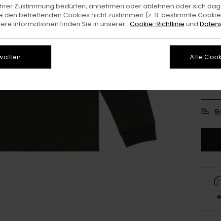
e Ihrer Zustimmung bedürfen, annehmen oder ablehnen oder sich da
Farb
 den betreffenden Cookies nicht zustimmen (z. B. bestimmte Cooki
re Informationen finden Sie in unserer :
Cookie-Richtlinie
und
Datens
walten
Alle Cook
X
G