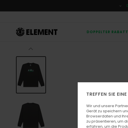
Direkt
zur
Produktinformation
springen
DOPPELTER RABAT
TREFFEN SIE EIN
Wir und unsere Partne
Gerät zu speichern un
Browserdaten und Ihre
zu präsentieren, um d
erfahren, um die Produ