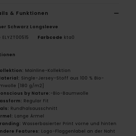
ils & Funktionen
er Schwarz Longsleeve
e
ELYZT00515
Farbcode
kta0
tionen
ollektion:
Mainline-Kollektion
aterial:
Single-Jersey-Stoff aus 100 % Bio-
mwolle [180 g/m2]
onscious by Nature:
-Bio-Baumwolle
assform:
Regular Fit
als:
Rundhalsausschnitt
rmel:
Lange Ärmel
randing:
Wasserbasierter Print vorne und hinten
ndere Features:
Logo-Flaggenlabel an der Naht