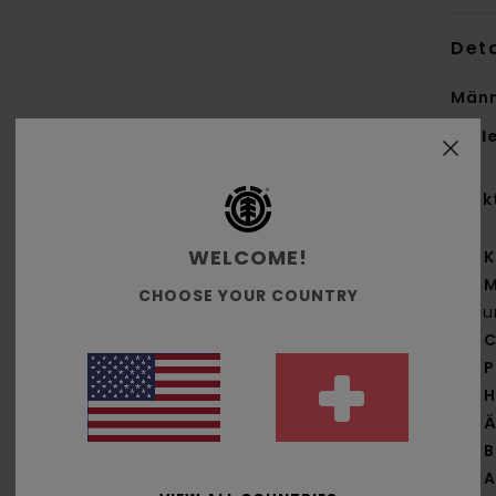
Deta
Männ
Styl
Funk
WELCOME!
K
M
CHOOSE YOUR COUNTRY
Bau
C
P
H
Ä
B
A