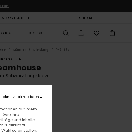
aren
E & KONTAKTIERE
GESCHENKKARTE
CHE / DE
SHOPS
BOARDS
LOOKBOOK
eite
Männer
Kleidung
T-Shirts
IC COTTON
eamhouse
er Schwarz Longsleeve
BONUS
49,00
63%
n ohne zu akzeptieren
 18,37
rmationen auf Ihrem
 (wie Ihre
iträge und Inhalte
LTER RABATT EXTRA 25 %
hr Publikum zu
 Wahl so einstellen,