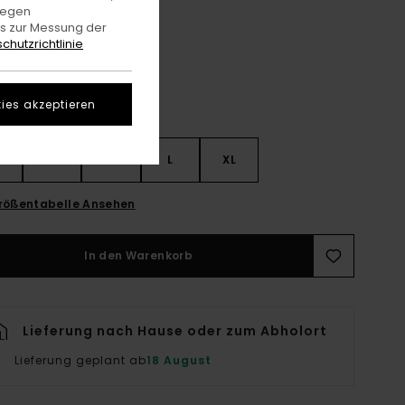
Off Black
gegen
e
es zur Messung der
chutzrichtlinie
ies akzeptieren
S
S
M
L
XL
rößentabelle Ansehen
In den Warenkorb
Lieferung nach Hause oder zum Abholort
Lieferung geplant ab
18 August