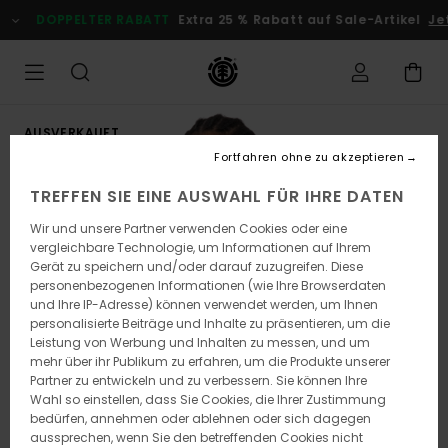
Direkt
DOPPELTER RABATT
Extra 25 % Rabatt auf Sale-Artikel
Jetz
zur
Produktinformation
springen
AUSVERKAUFT
Fortfahren ohne zu akzeptieren
TREFFEN SIE EINE AUSWAHL FÜR IHRE DATEN
Wir und unsere Partner verwenden Cookies oder eine
vergleichbare Technologie, um Informationen auf Ihrem
Gerät zu speichern und/oder darauf zuzugreifen. Diese
personenbezogenen Informationen (wie Ihre Browserdaten
und Ihre IP-Adresse) können verwendet werden, um Ihnen
personalisierte Beiträge und Inhalte zu präsentieren, um die
Leistung von Werbung und Inhalten zu messen, und um
mehr über ihr Publikum zu erfahren, um die Produkte unserer
Partner zu entwickeln und zu verbessern. Sie können Ihre
Wahl so einstellen, dass Sie Cookies, die Ihrer Zustimmung
bedürfen, annehmen oder ablehnen oder sich dagegen
aussprechen, wenn Sie den betreffenden Cookies nicht