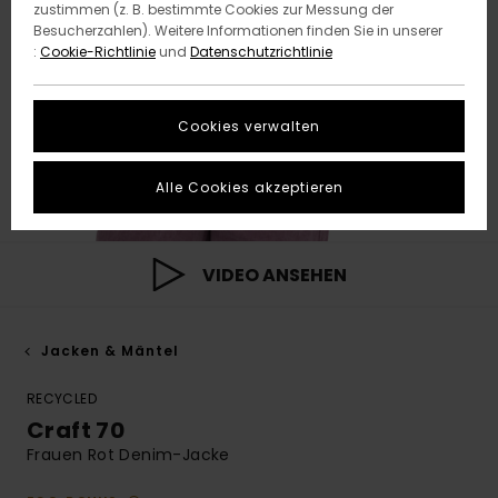
zustimmen (z. B. bestimmte Cookies zur Messung der
Besucherzahlen). Weitere Informationen finden Sie in unserer
:
Cookie-Richtlinie
und
Datenschutzrichtlinie
Cookies verwalten
Alle Cookies akzeptieren
VIDEO ANSEHEN
Jacken & Mäntel
RECYCLED
Craft 70
Frauen Rot Denim-Jacke