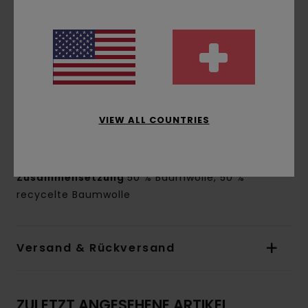
Kragen/Ausschnitt:
Hemdkragen
Ärmel:
Lange Ärmel
Verschluss:
Knopfverschluss
Taschen:
aufgesetzte Taschen
Futter:
Popeline-Futter aus Polyester und
Baumwolle
Logo:
Element-Label auf der Brust
VIEW ALL COUNTRIES
Andere Features:
Verstellbar an Saum und
Bündchen
Zusammensetzung
50 % Baumwolle, 50 %
recycelte Baumwolle
Versand & Rückversand
ZULETZT ANGESEHENE ARTIKEL