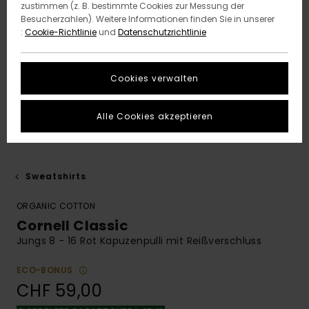
zustimmen (z. B. bestimmte Cookies zur Messung der
Besucherzahlen). Weitere Informationen finden Sie in unserer
:
Cookie-Richtlinie
und
Datenschutzrichtlinie
Cookies verwalten
Alle Cookies akzeptieren
Sweatshirts
ORGANIC COTTON
Cornell Classic
Jungs 8 - 16 Rot Kapuzenpulli mit Reißverschluss
ECO-BONUS
CHF 59,00