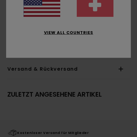
Ärmel:
Lange Ärmel
Taschen:
Kängurutaschen
Verschluss:
Durchgehender Reißverschluss
Logo:
Logo-Stickerei auf der Brust
VIEW ALL COUNTRIES
Zusammensetzung
[Hauptstoff] 40 % Polyester,
30 % Baumwolle, 30 % recycelte Baumwolle
Versand & Rückversand
ZULETZT ANGESEHENE ARTIKEL
Kostenloser Versand für Mitglieder