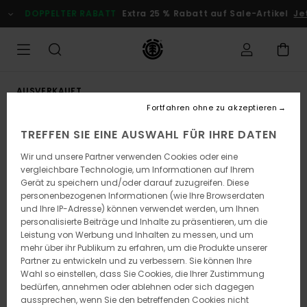
Direkt
DOPPELTER RABATT
Extra 25 % Rabatt auf Sale-Artikel
Jet
zur
Produktinformation
springen
AUSVERKAUFT
Fortfahren ohne zu akzeptieren
TREFFEN SIE EINE AUSWAHL FÜR IHRE DATEN
Wir und unsere Partner verwenden Cookies oder eine
vergleichbare Technologie, um Informationen auf Ihrem
Gerät zu speichern und/oder darauf zuzugreifen. Diese
personenbezogenen Informationen (wie Ihre Browserdaten
und Ihre IP-Adresse) können verwendet werden, um Ihnen
personalisierte Beiträge und Inhalte zu präsentieren, um die
Leistung von Werbung und Inhalten zu messen, und um
mehr über ihr Publikum zu erfahren, um die Produkte unserer
Partner zu entwickeln und zu verbessern. Sie können Ihre
Wahl so einstellen, dass Sie Cookies, die Ihrer Zustimmung
bedürfen, annehmen oder ablehnen oder sich dagegen
aussprechen, wenn Sie den betreffenden Cookies nicht