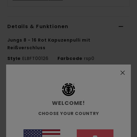
Details & Funktionen
Jungs 8 - 16 Rot Kapuzenpulli mit
Reißverschluss
Style
ELBFT00126
Farbcode
rsp0
Funktionen
Kollektion:
Mainline-Kollektion
Material:
Gebürstetes French Terry aus 40 %
WELCOME!
Polyester, 30 % Baumwolle und 30 % recycelter
CHOOSE YOUR COUNTRY
Baumwolle [280 g/m2]
Passform:
Regular Fit
Hals:
Feste Kapuze