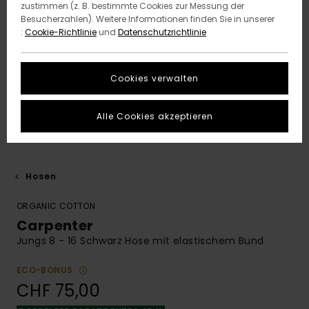
zustimmen (z. B. bestimmte Cookies zur Messung der
Besucherzahlen). Weitere Informationen finden Sie in unserer
:
Cookie-Richtlinie
und
Datenschutzrichtlinie
Cookies verwalten
Alle Cookies akzeptieren
Hosen
ORGANIC COTTON
Carpenter
Jungs 8 - 16 Schwarz Hose mit elastischem Bund
ECO-BONUS
CHF 75,00