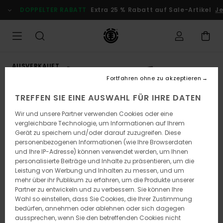
Direkt
DOPPELTER RABATT
Extra 25 % Rabatt auf Sale-Artikel
Jet
zur
Produktinformation
springen
AUSVERKAUFT
Fortfahren ohne zu akzeptieren
TREFFEN SIE EINE AUSWAHL FÜR IHRE DATEN
Wir und unsere Partner verwenden Cookies oder eine
vergleichbare Technologie, um Informationen auf Ihrem
Gerät zu speichern und/oder darauf zuzugreifen. Diese
personenbezogenen Informationen (wie Ihre Browserdaten
und Ihre IP-Adresse) können verwendet werden, um Ihnen
personalisierte Beiträge und Inhalte zu präsentieren, um die
Leistung von Werbung und Inhalten zu messen, und um
mehr über ihr Publikum zu erfahren, um die Produkte unserer
Partner zu entwickeln und zu verbessern. Sie können Ihre
Wahl so einstellen, dass Sie Cookies, die Ihrer Zustimmung
bedürfen, annehmen oder ablehnen oder sich dagegen
aussprechen, wenn Sie den betreffenden Cookies nicht