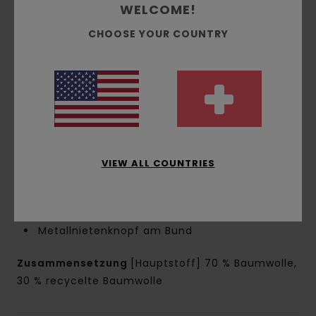
Verschluss:
Knopfverschluss
WELCOME!
Schritt:
Regulärer Schritt
CHOOSE YOUR COUNTRY
Schnitt Beine:
Wide Leg Fit
Schrittlänge:
66 cm Innennaht
Knieumfang:
26,5 cm
Beinöffnung:
24 cm
Taschen:
Tasche an der Seitennaht mit
versteckter Münztasche
Werkzeugtasche
Logo:
Element-Label vorne
VIEW ALL COUNTRIES
Andere Features:
Verstärkungen am Knie
Hammerschlaufe hinten
Gewebtes Label auf der hinteren Tasche
Metallnietenknopf am Bund
Zusammensetzung
[Hauptstoff] 70 % Baumwolle,
30 % recycelte Baumwolle