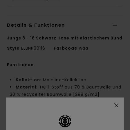
Details & Funktionen
Jungs 8 - 16 Schwarz Hose mit elastischem Bund
Style
ELBNP00116
Farbcode
waa
Funktionen
Kollektion:
Mainline-Kollektion
Material:
Twill-Stoff aus 70 % Baumwolle und
30 % recycelter Baumwolle [298 g/m2]
Waschung:
Mit Waschung
Passform:
Big Fit
Hosenschlitz:
Hosenschlitz mit Reißverschluss
Taille:
Elastischer Bund