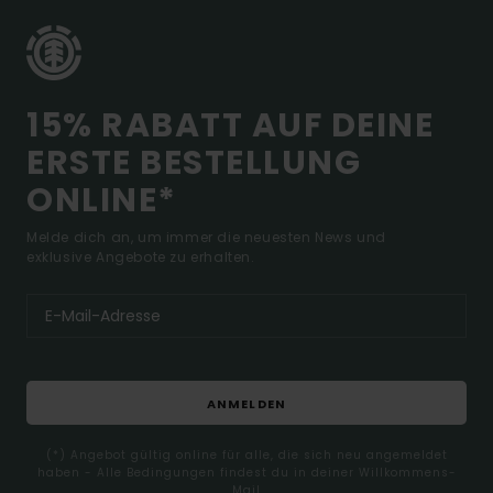
15% RABATT AUF DEINE
ERSTE BESTELLUNG
ONLINE*
Melde dich an, um immer die neuesten News und
exklusive Angebote zu erhalten.
ANMELDEN
(*) Angebot gültig online für alle, die sich neu angemeldet
haben - Alle Bedingungen findest du in deiner Willkommens-
Mail