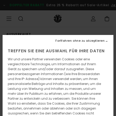
Direkt
DOPPELTER RABATT
Extra 25 % Rabatt auf Sale-Artikel
Jet
zur
Produktinformation
springen
AUSVERKAUFT
Fortfahren ohne zu akzeptieren
TREFFEN SIE EINE AUSWAHL FÜR IHRE DATEN
Wir und unsere Partner verwenden Cookies oder eine
vergleichbare Technologie, um Informationen auf Ihrem
Gerät zu speichern und/oder darauf zuzugreifen. Diese
personenbezogenen Informationen (wie Ihre Browserdaten
und Ihre IP-Adresse) können verwendet werden, um Ihnen
personalisierte Beiträge und Inhalte zu präsentieren, um die
Leistung von Werbung und Inhalten zu messen, und um
mehr über ihr Publikum zu erfahren, um die Produkte unserer
Partner zu entwickeln und zu verbessern. Sie können Ihre
Wahl so einstellen, dass Sie Cookies, die Ihrer Zustimmung
bedürfen, annehmen oder ablehnen oder sich dagegen
aussprechen, wenn Sie den betreffenden Cookies nicht