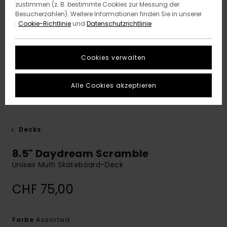
zustimmen (z. B. bestimmte Cookies zur Messung der
Besucherzahlen). Weitere Informationen finden Sie in unserer
:
Cookie-Richtlinie
und
Datenschutzrichtlinie
Cookies verwalten
Alle Cookies akzeptieren
Decks
8.5" Daydream Scramble
Unisex Multi Skateboard-Deck
CHF 75,00
Assorted
Farbe