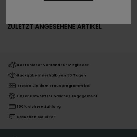
Versand & Rückversand
ZULETZT ANGESEHENE ARTIKEL
Kostenloser Versand für Mitglieder
Rückgabe innerhalb von 30 Tagen
Treten Sie dem Treueprogramm bei
Unser umweltfreundliches Engagement
100% sichere Zahlung
Brauchen Sie Hilfe?