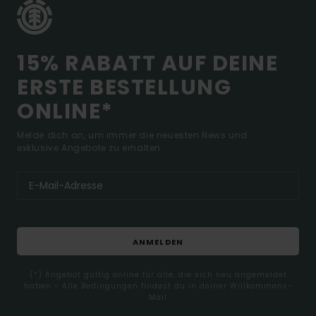
15% RABATT AUF DEINE
ERSTE BESTELLUNG
ONLINE*
Melde dich an, um immer die neuesten News und
exklusive Angebote zu erhalten.
ANMELDEN
(*) Angebot gültig online für alle, die sich neu angemeldet
haben - Alle Bedingungen findest du in deiner Willkommens-
Mail