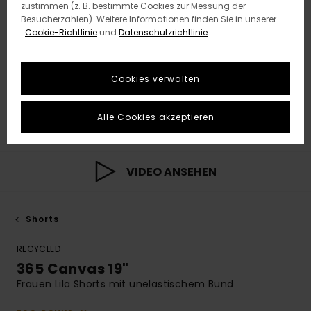
zustimmen (z. B. bestimmte Cookies zur Messung der
Besucherzahlen). Weitere Informationen finden Sie in unserer
:
Cookie-Richtlinie
und
Datenschutzrichtlinie
Cookies verwalten
Alle Cookies akzeptieren
VIDEO ANSEHEN
Shorts
RECYCLED
365 Canvas 19"
Frauen Lila Shorts mit unelastischem Bund