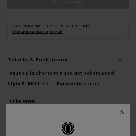
Nicht auf Lager
Dieses Produkt ist derzeit nicht auf Lager.
Kaufen Sie andere Optionen
Details & Funktionen
Frauen Lila Shorts mit unelastischem Bund
Style
ELJNS00120
Farbcode
pmm0
Funktionen
Kollektion:
Mainline-Kollektion
Material:
Twillgewebe aus 70 % Baumwolle, 30
% recycelter Baumwolle [410 g/m2]