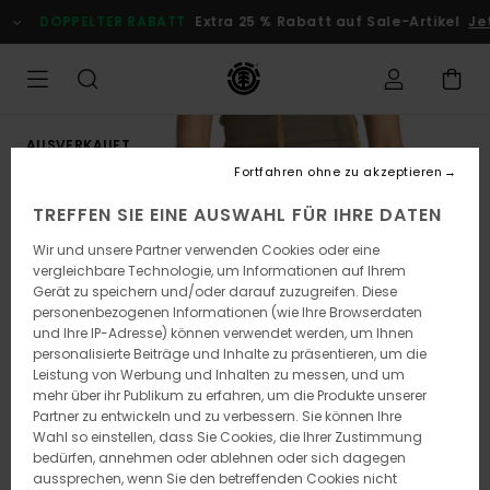
Direkt
DOPPELTER RABATT
Extra 25 % Rabatt auf Sale-Artikel
Jetz
zur
Produktinformation
springen
AUSVERKAUFT
Fortfahren ohne zu akzeptieren
TREFFEN SIE EINE AUSWAHL FÜR IHRE DATEN
Wir und unsere Partner verwenden Cookies oder eine
vergleichbare Technologie, um Informationen auf Ihrem
Gerät zu speichern und/oder darauf zuzugreifen. Diese
personenbezogenen Informationen (wie Ihre Browserdaten
und Ihre IP-Adresse) können verwendet werden, um Ihnen
personalisierte Beiträge und Inhalte zu präsentieren, um die
Leistung von Werbung und Inhalten zu messen, und um
mehr über ihr Publikum zu erfahren, um die Produkte unserer
Partner zu entwickeln und zu verbessern. Sie können Ihre
Wahl so einstellen, dass Sie Cookies, die Ihrer Zustimmung
bedürfen, annehmen oder ablehnen oder sich dagegen
aussprechen, wenn Sie den betreffenden Cookies nicht