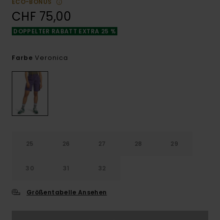
ECO-BONUS
CHF 75,00
DOPPELTER RABATT EXTRA 25 %
Veronica
Farbe
25
26
27
28
29
30
31
32
Größentabelle Ansehen